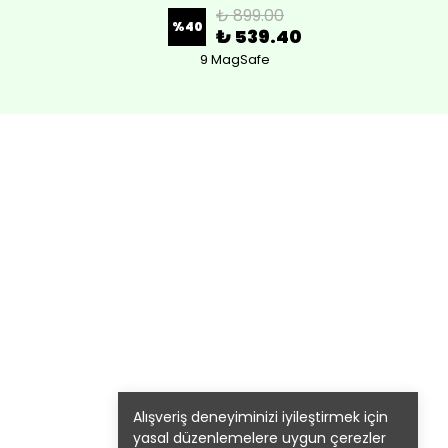
₺ 899.00
%
40
₺ 539.40
9 MagSafe
Alışveriş deneyiminizi iyileştirmek için
yasal düzenlemelere uygun çerezler