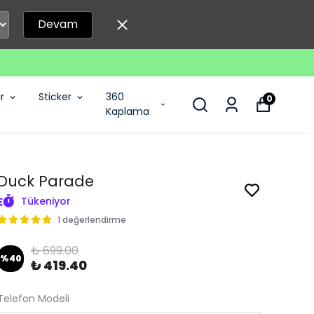
Devam
r
Sticker
360
0
Kaplama
Duck Parade
Tükeniyor
1 değerlendirme
₺ 699.00
%
40
₺ 419.40
Telefon Modeli