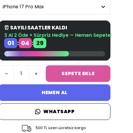
⏰ SAYILI SAATLER KALDI
3 Al 2 Öde + Sürpriz Hediye — Hemen Sepete!
01
04
29
:
:
SEPETE EKLE
HEMEN AL
WHATSAPP
500 TL üzeri ücretsiz kargo