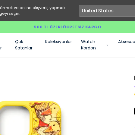
görmek ve online alışveriş yapmak
geyi seçin.
500 TL ÜZERI ÜCRETSIZ KARGO
Çok
Koleksiyonlar
Watch
Aksesua
r
Satanlar
Kordon