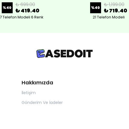
₺ 699.00
₺ 1,199.00
%
40
%
40
₺ 419.40
₺ 719.40
7 Telefon Modeli 6 Renk
21 Telefon Modeli
Hakkımızda
İletişim
Gönderim Ve İadeler