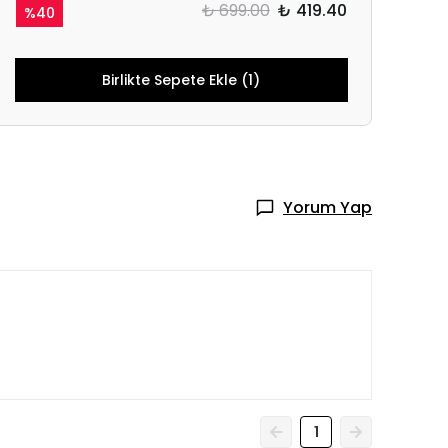
₺ 699.00
₺ 419.40
%
40
Birlikte Sepete Ekle (1)
Yorum Yap
1