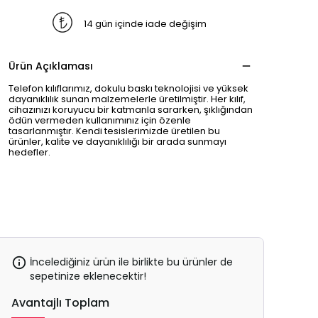
14 gün içinde iade değişim
Ürün Açıklaması
Telefon kılıflarımız, dokulu baskı teknolojisi ve yüksek
dayanıklılık sunan malzemelerle üretilmiştir. Her kılıf,
cihazınızı koruyucu bir katmanla sararken, şıklığından
ödün vermeden kullanımınız için özenle
tasarlanmıştır. Kendi tesislerimizde üretilen bu
ürünler, kalite ve dayanıklılığı bir arada sunmayı
hedefler.
İncelediğiniz ürün ile birlikte bu ürünler de
sepetinize eklenecektir!
Avantajlı Toplam