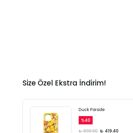
Size Özel Ekstra İndirim!
Duck Parade
%
40
₺ 699.00
₺ 419.40