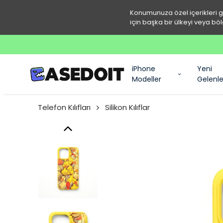
Konumunuza özel içerikleri 
için başka bir ülkeyi veya böl
iPhone
Yeni
Modeller
Gelenle
Telefon Kılıfları
Silikon Kılıflar