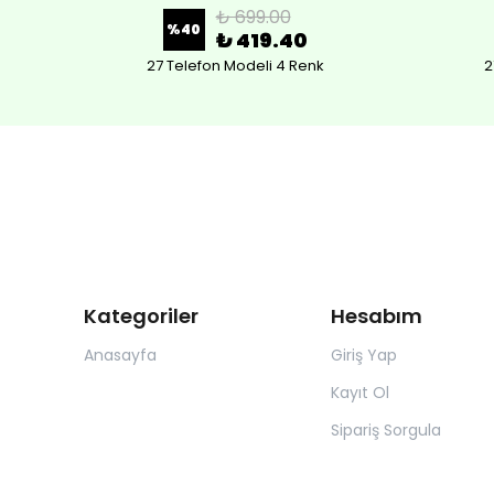
₺ 699.00
%
40
₺ 419.40
27 Telefon Modeli 4 Renk
2
Kategoriler
Hesabım
Anasayfa
Giriş Yap
Kayıt Ol
Sipariş Sorgula