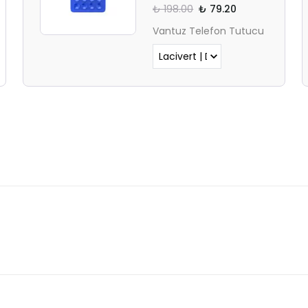
UYARISI
₺ 198.00
₺ 79.20
Vantuz Telefon Tutucu
Ödeme ekranı gizli sekmede
açılmayabilir.
Lütfen normal Safari
sekmesinden giriş yapın.