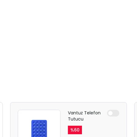
Vantuz Telefon
Tutucu
SAFARİ GİZLİ SEKME
%
60