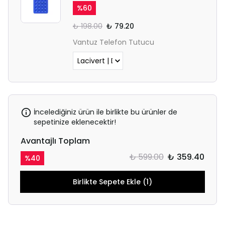
%
60
₺ 198.00
₺ 79.20
Vantuz Telefon Tutucu
İncelediğiniz ürün ile birlikte bu ürünler de
sepetinize eklenecektir!
Avantajlı Toplam
₺ 599.00
₺ 359.40
%
40
Birlikte Sepete Ekle (1)