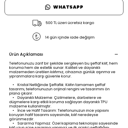
WHATSAPP
500 TL üzeri ücretsiz kargo
14 gün içinde iade değişim
Ürün Açıklaması
Telefonunuzu zarif bir şekilde sergileyen bu şeffaf kılıf, hem
koruma hem de estetik sunar. Kaliteli ve dayanıklı
malzemeden üretilen kılıfımız, cihazınızı günlük aşınma ve
yıpranmalara karşı güvenle korur.
• Kristal Netliğinde Şeffaflık: Kılıfın tamamen şeffaf
tasarımı, telefonunuzun orijinal rengini ve tasarımını ön
plana çıkarır.
• Dayanıklı Malzeme: Çizilmelere, darbelere ve
düşmelere karşı etkili koruma sağlayan dayanıklı TPU
malzeme kullanılmıştır.
• İnce ve Hafif Tasarım: Telefonunuzun ince yapısını
koruyan hafif tasarımı sayesinde, kılıf neredeyse
SAFARİ GİZLİ SEKME
görünmezdir.
• Sararma Yapmaz: Özel kaplama teknolojisi sayesinde
UYARISI
kılıf uzun süre sararma yapmaz ve ilk günkü şeffaflığını