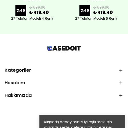
₺ 699.00
₺ 699.00
%
40
%
40
₺ 419.40
₺ 419.40
27 Telefon Modeli 4 Renk
27 Telefon Modeli 6 Renk
Kategoriler
Hesabım
Hakkımızda
Alışveriş deneyiminizi iyileştirmek için
yasal düzenlemelere uygun çerezler