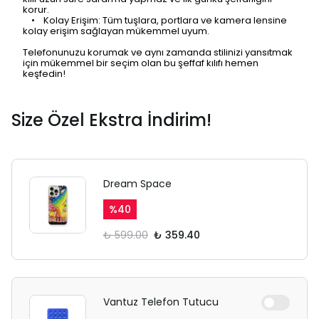
korur.
• Kolay Erişim: Tüm tuşlara, portlara ve kamera lensine
kolay erişim sağlayan mükemmel uyum.
Ödeme ekranı gizli sekmede
Telefonunuzu korumak ve aynı zamanda stilinizi yansıtmak
açılmayabilir.
için mükemmel bir seçim olan bu şeffaf kılıfı hemen
keşfedin!
Lütfen normal Safari
sekmesinden giriş yapın.
Size Özel Ekstra İndirim!
Dream Space
%
40
₺ 599.00
₺ 359.40
Vantuz Telefon Tutucu