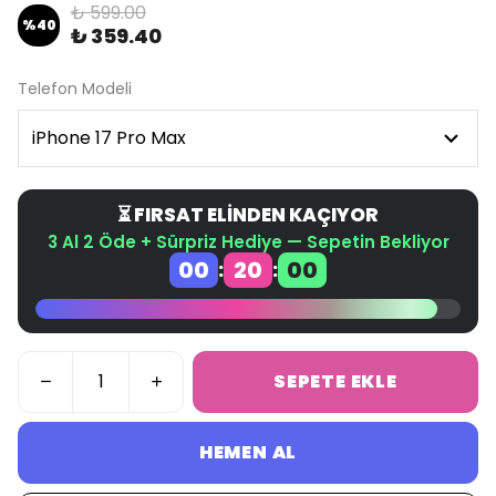
₺ 599.00
%
40
₺ 359.40
Telefon Modeli
⏳ FIRSAT ELİNDEN KAÇIYOR
3 Al 2 Öde + Sürpriz Hediye — Sepetin Bekliyor
00
20
00
:
:
SEPETE EKLE
HEMEN AL