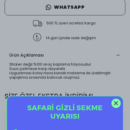
WHATSAPP
500 TL üzeri ücretsiz kargo
14 gün içinde iade değişim
Ürün Açıklaması
Sticker değil %100 araç kaplama folyosudur.
Suya çizilmeye karşı dayanıklı.
Uygulaması kolay hava kanallı malzeme ile üretilmiştir
yapıştıma sırasında balocuk oluşmaz.
SİZE ÖZEL EKSTRA İNDİRİM!
SAFARİ GİZLİ SEKME
UYARISI
Draw Rainbow