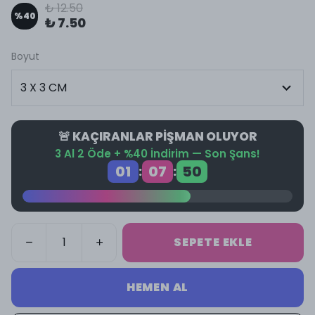
₺ 12.50
%
40
₺ 7.50
Boyut
🚨 KAÇIRANLAR PİŞMAN OLUYOR
3 Al 2 Öde + %40 İndirim — Son Şans!
01
07
50
:
:
SEPETE EKLE
HEMEN AL