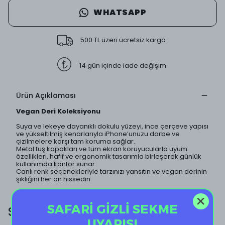
WHATSAPP
500 TL üzeri ücretsiz kargo
14 gün içinde iade değişim
Ürün Açıklaması
Vegan Deri Koleksiyonu
Suya ve lekeye dayanıklı dokulu yüzeyi, ince çerçeve yapısı
ve yükseltilmiş kenarlarıyla iPhone’unuzu darbe ve
çizilmelere karşı tam koruma sağlar.
Metal tuş kapakları ve tüm ekran koruyucularla uyum
özellikleri, hafif ve ergonomik tasarımla birleşerek günlük
kullanımda konfor sunar.
Canlı renk seçenekleriyle tarzınızı yansıtın ve vegan derinin
şıklığını her an hissedin.
SAFARİ GİZLİ SEKME
SİZE ÖZEL EKSTRA İNDİRİM!
UYARISI