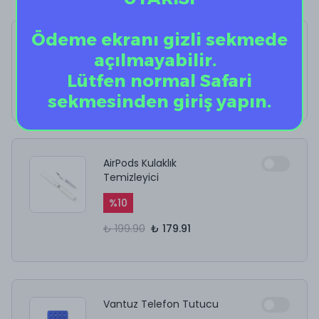
Ödeme ekranı gizli sekmede
Pink Check VG
açılmayabilir.
%
40
Lütfen normal Safari
₺ 1,199.00
₺ 719.40
sekmesinden giriş yapın.
AirPods Kulaklık
Temizleyici
%
10
₺ 199.90
₺ 179.91
Vantuz Telefon Tutucu