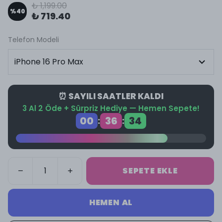
₺ 1,199.00
%
40
₺ 719.40
Telefon Modeli
⏰ SAYILI SAATLER KALDI
3 Al 2 Öde + Sürpriz Hediye — Hemen Sepete!
00
36
34
:
:
SEPETE EKLE
HEMEN AL