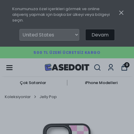
Konumunuza özel içerikleri görmek ve online
alışveriş yapmak için başka bir ülkeyi veya bölgeyi
seçin.
Devam
500 TL ÜZERI ÜCRETSIZ KARGO
0
Çok Satanlar
iPhone Modelleri
Koleksiyonlar
Jelly Pop