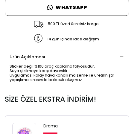
WHATSAPP
500 TL üzeri ücretsiz kargo
14 gün içinde iade değişim
Ürün Açıklaması
Sticker değil %100 araç kaplama folyosudur.
Suya çizilmeye karşı dayanıklı.
Uygulaması kolay hava kanallı malzeme ile üretilmiştir
yapıştıma sırasında balocuk oluşmaz.
SİZE ÖZEL EKSTRA İNDİRİM!
SAFARİ GİZLİ SEKME
UYARISI
Drama