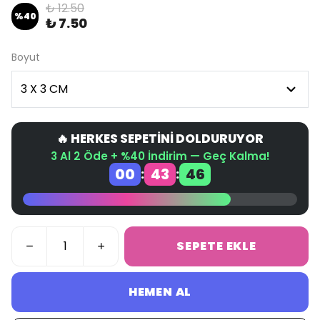
₺ 12.50
%
40
₺ 7.50
Boyut
🔥 HERKES SEPETİNİ DOLDURUYOR
3 Al 2 Öde + %40 İndirim — Geç Kalma!
00
43
45
:
:
SEPETE EKLE
HEMEN AL