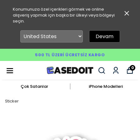
Konumunuza özel içerikleri görmek ve online
alışveriş yapmak için başka bir ülkeyi veya bölgeyi
seçin.
Devam
500 TL ÜZERI ÜCRETSIZ KARGO
0
Çok Satanlar
iPhone Modelleri
Sticker