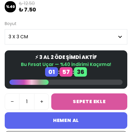
₺ 12.50
%
40
₺ 7.50
Boyut
⚡ 3 AL 2 ÖDE ŞİMDİ AKTİF
Bu Fırsat Uçar — %40 İndirimi Kaçırma!
01
57
36
:
:
SEPETE EKLE
HEMEN AL