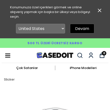
Konumunuza özel içerikleri görmek ve online
alışveriş yapmak için başka bir ülkeyi veya bölgeyi
seçin.
Devam
500 TL ÜZERI ÜCRETSIZ KARGO
0
Çok Satanlar
iPhone Modelleri
Sticker