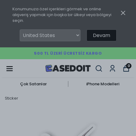
Konumunuza özel içerikleri görmek ve online
alışveriş yapmak için başka bir ülkeyi veya bölgeyi
seçin.
Devam
500 TL ÜZERI ÜCRETSIZ KARGO
0
Çok Satanlar
iPhone Modelleri
Sticker