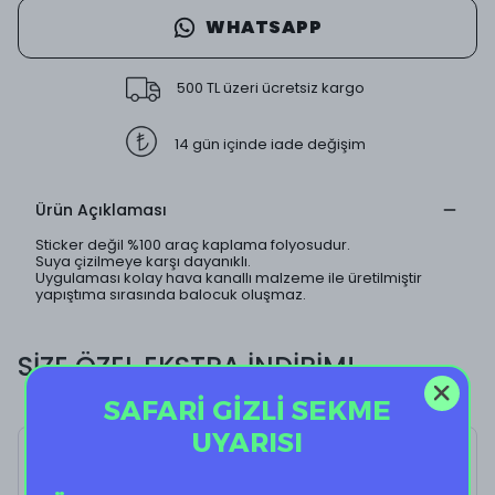
WHATSAPP
500 TL üzeri ücretsiz kargo
14 gün içinde iade değişim
Ürün Açıklaması
Sticker değil %100 araç kaplama folyosudur.
Suya çizilmeye karşı dayanıklı.
Uygulaması kolay hava kanallı malzeme ile üretilmiştir
yapıştıma sırasında balocuk oluşmaz.
SİZE ÖZEL EKSTRA İNDİRİM!
SAFARİ GİZLİ SEKME
UYARISI
Donkey