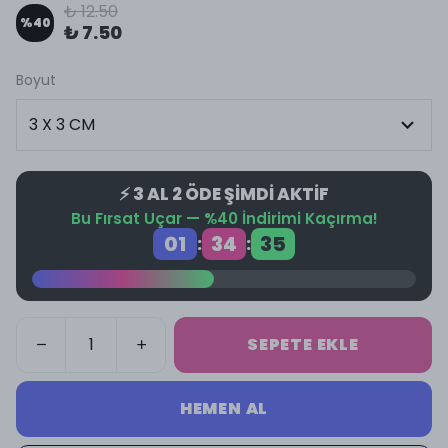
₺ 12.50
%
40
₺ 7.50
Boyut
⚡ 3 AL 2 ÖDE ŞİMDİ AKTİF
Bu Fırsat Uçar — %40 İndirimi Kaçırma!
01
34
34
:
:
SEPETE EKLE
HEMEN AL