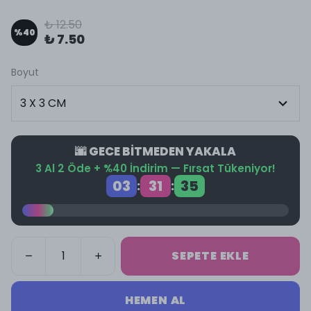
₺ 12.50
%
40
₺ 7.50
Boyut
🌆 GECE BİTMEDEN YAKALA
3 Al 2 Öde + %40 İndirim — Fırsat Tükeniyor!
03
31
35
:
:
SEPETE EKLE
HEMEN AL