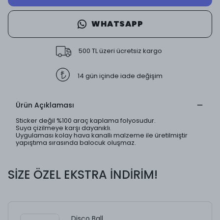
WHATSAPP
500 TL üzeri ücretsiz kargo
14 gün içinde iade değişim
Ürün Açıklaması
Sticker değil %100 araç kaplama folyosudur.
Suya çizilmeye karşı dayanıklı.
Uygulaması kolay hava kanallı malzeme ile üretilmiştir
yapıştıma sırasında balocuk oluşmaz.
SİZE ÖZEL EKSTRA İNDİRİM!
Disco Ball