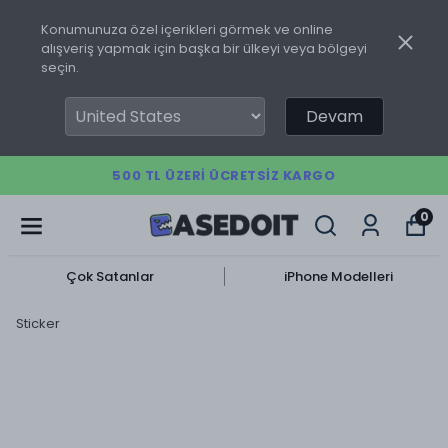
Konumunuza özel içerikleri görmek ve online
alışveriş yapmak için başka bir ülkeyi veya bölgeyi
seçin.
Devam
500 TL ÜZERI ÜCRETSIZ KARGO
0
Çok Satanlar
iPhone Modelleri
Sticker