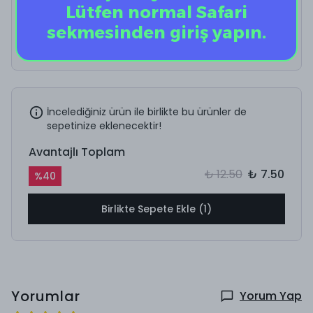
Lütfen normal Safari
Vantuz Telefon Tutucu
sekmesinden giriş yapın.
İncelediğiniz ürün ile birlikte bu ürünler de
sepetinize eklenecektir!
Avantajlı Toplam
₺ 12.50
₺ 7.50
%
40
Birlikte Sepete Ekle (1)
Yorumlar
Yorum Yap