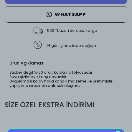
WHATSAPP
500 TL üzeri ücretsiz kargo
14 gün içinde iade değişim
Ürün Açıklaması
Sticker değil %100 araç kaplama folyosudur.
Suya çizilmeye karşı dayanıklı.
Uygulaması kolay hava kanallı malzeme ile üretilmiştir
yapıştıma sırasında balocuk oluşmaz.
SİZE ÖZEL EKSTRA İNDİRİM!
Disaster