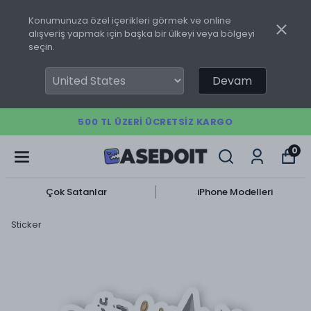
Konumunuza özel içerikleri görmek ve online
alışveriş yapmak için başka bir ülkeyi veya bölgeyi
seçin.
Devam
500 TL ÜZERI ÜCRETSIZ KARGO
0
Çok Satanlar
iPhone Modelleri
Sticker