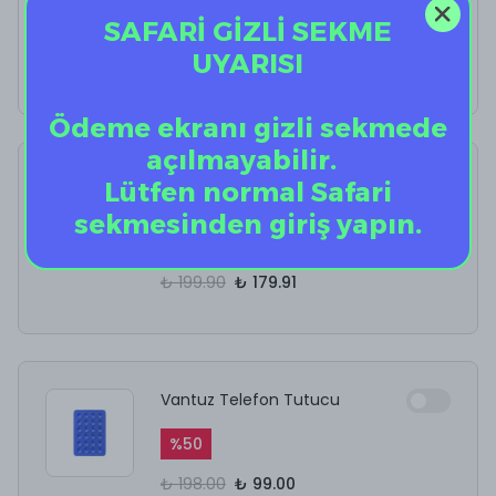
SAFARİ GİZLİ SEKME
%
40
UYARISI
₺ 12.50
₺ 7.50
Ödeme ekranı gizli sekmede
açılmayabilir.
AirPods Kulaklık
Lütfen normal Safari
Temizleyici
sekmesinden giriş yapın.
%
10
₺ 199.90
₺ 179.91
Vantuz Telefon Tutucu
%
50
₺ 198.00
₺ 99.00