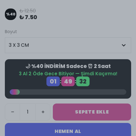
₺ 12.50
%
40
₺ 7.50
Boyut
🌙 %40 İNDİRİM Sadece ⏰ 2 Saat
3 Al 2 Öde Gece Bitiyor — Şimdi Kaçırma!
01
49
32
:
:
SEPETE EKLE
HEMEN AL