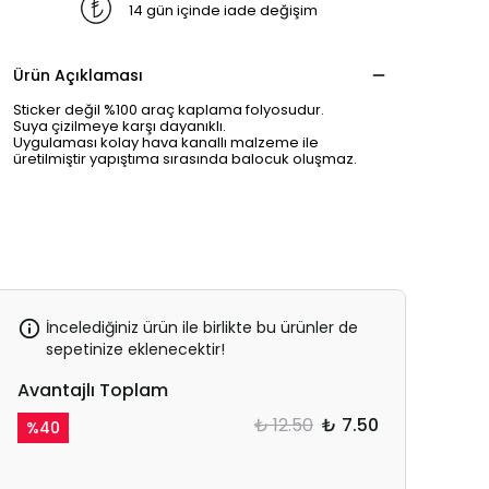
14 gün içinde iade değişim
Ürün Açıklaması
Sticker değil %100 araç kaplama folyosudur.
Suya çizilmeye karşı dayanıklı.
Uygulaması kolay hava kanallı malzeme ile
üretilmiştir yapıştıma sırasında balocuk oluşmaz.
İncelediğiniz ürün ile birlikte bu ürünler de
sepetinize eklenecektir!
Avantajlı Toplam
₺ 12.50
₺ 7.50
%
40