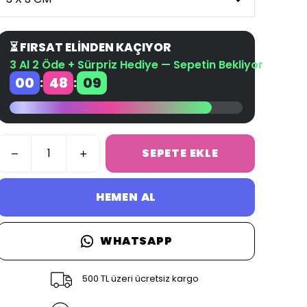
⏳ FIRSAT ELİNDEN KAÇIYOR
3 Al 2 Öde + Sürpriz Hediye — Sepetin Bekliyor
00
48
09
:
:
SEPETE EKLE
HEMEN AL
WHATSAPP
500 TL üzeri ücretsiz kargo