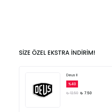
SİZE ÖZEL EKSTRA İNDİRİM!
Deus II
%
40
₺ 12.50
₺ 7.50