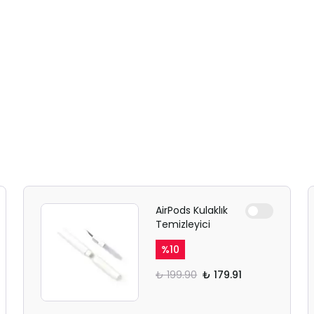
AirPods Kulaklık
Temizleyici
%
10
₺ 199.90
₺ 179.91
SAFARİ GİZLİ SEKME