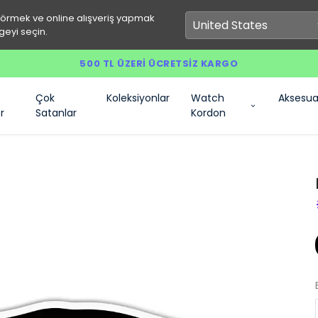
görmek ve online alışveriş yapmak
geyi seçin.
500 TL ÜZERI ÜCRETSIZ KARGO
Çok
Koleksiyonlar
Watch
Aksesua
r
Satanlar
Kordon