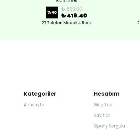
Blue Lines
₺ 699.00
%
40
₺ 419.40
27 Telefon Modeli 4 Renk
2
Kategoriler
Hesabım
Anasayfa
Giriş Yap
Kayıt Ol
Sipariş Sorgula