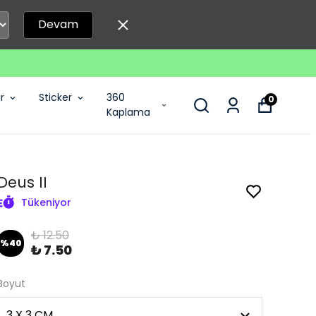
Devam
r
Sticker
360
0
Kaplama
Deus II
Tükeniyor
₺ 12.50
%
40
₺ 7.50
Boyut