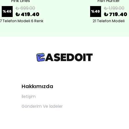
Pink Lines
Fish Hunter
₺ 699.00
₺ 1,199.00
%
40
%
40
₺ 419.40
₺ 719.40
7 Telefon Modeli 6 Renk
21 Telefon Modeli
Hakkımızda
İletişim
Gönderim Ve İadeler