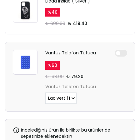
Dead Inside ( Silver )
%
40
₺ 699.00
₺ 419.40
Vantuz Telefon Tutucu
%
60
₺ 198.00
₺ 79.20
Vantuz Telefon Tutucu
İncelediğiniz ürün ile birlikte bu ürünler de
sepetinize eklenecektir!