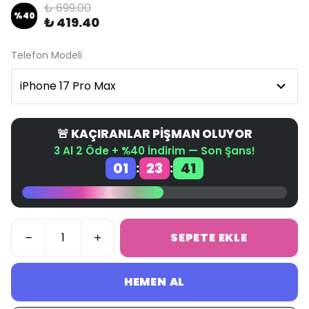
₺ 699.00
%
40
₺ 419.40
Telefon Modeli
🚨 KAÇIRANLAR PİŞMAN OLUYOR
3 Al 2 Öde + %40 İndirim — Son Şans!
01
23
41
:
:
SEPETE EKLE
HEMEN AL