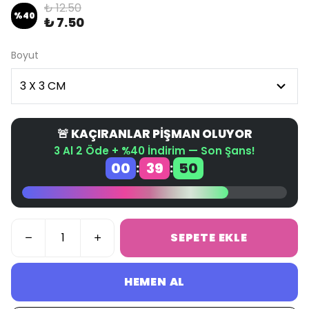
₺ 12.50
%
40
₺ 7.50
Boyut
🚨 KAÇIRANLAR PİŞMAN OLUYOR
3 Al 2 Öde + %40 İndirim — Son Şans!
00
39
50
:
:
SEPETE EKLE
HEMEN AL