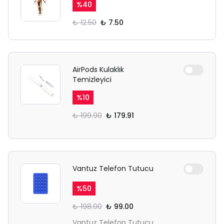
%
40
₺ 12.50
₺ 7.50
AirPods Kulaklık
Temizleyici
%
10
₺ 199.90
₺ 179.91
Vantuz Telefon Tutucu
%
50
₺ 198.00
₺ 99.00
Vantuz Telefon Tutucu