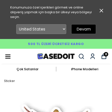
Konumunuza özel içerikleri görmek ve online
alışveriş yapmak için başka bir ülkeyi veya bölgeyi
seçin.
Devam
500 TL ÜZERI ÜCRETSIZ KARGO
0
Çok Satanlar
iPhone Modelleri
Sticker