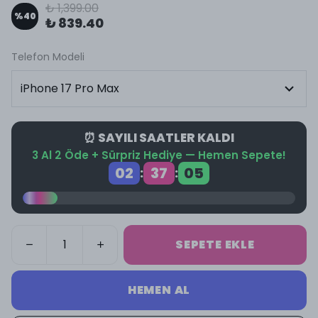
₺ 1,399.00
%
40
₺ 839.40
Telefon Modeli
⏰ SAYILI SAATLER KALDI
3 Al 2 Öde + Sürpriz Hediye — Hemen Sepete!
02
37
05
:
:
SEPETE EKLE
HEMEN AL