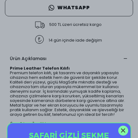
WHATSAPP
500 TL üzeri ücretsiz kargo
14 gün içinde iade değişim
Ürün Açıklaması
Prime Leather Telefon Kılıfı
Premium telefon kılıfı, şık tasarımı ve dayanıklı yapısıyla
cihazınızı hem estetik hem de güvenli bir şekilde korur.
Kaliteli deri yüzeyi, güçlü MagSafe mıknatıs desteği ve
cihazınıza tam oturan yapısıyla mükemmel bir kullanıcı
deneyimi sunar. İç kısmındaki yumuşak kadife kaplama,
cihazınızı çizilmelere karşı korurken, yükseltilmiş kenarları
sayesinde kameranızı darbelere karşı güvence altına alır.
Metal tuşlar ve her ekran koruyucu ile uyumlu tasarımıyla
pratik kullanım sağlar. Estetik, dayanıklılık ve işlevselliği bir
araya getiren bu kılıf, telefonunuz için ideal bir tercih!
Öne Çıkan Özellikler
1. Kaliteli deri yüzey: Şık ve dayanıklı.
SAFARİ GİZLİ SEKME
2. Güçlü MagSafe mıknatıs desteği: Hızlı ve kolay