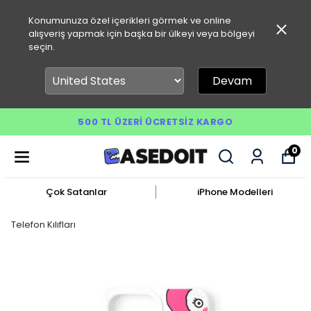
Konumunuza özel içerikleri görmek ve online
alışveriş yapmak için başka bir ülkeyi veya bölgeyi
seçin.
Devam
500 TL ÜZERI ÜCRETSIZ KARGO
0
Çok Satanlar
iPhone Modelleri
Telefon Kılıfları