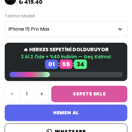
₺ 419.40
Telefon Modeli
🔥 HERKES SEPETİNİ DOLDURUYOR
3 Al 2 Öde + %40 İndirim — Geç Kalma!
01
55
34
:
:
SEPETE EKLE
HEMEN AL
WHATSAPP