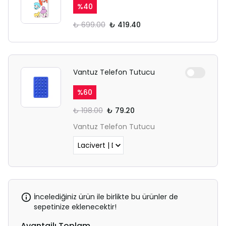
sekmesinden giriş yapın.
%
40
₺ 699.00
₺ 419.40
Vantuz Telefon Tutucu
%
60
₺ 198.00
₺ 79.20
Vantuz Telefon Tutucu
İncelediğiniz ürün ile birlikte bu ürünler de
sepetinize eklenecektir!
Avantajlı Toplam