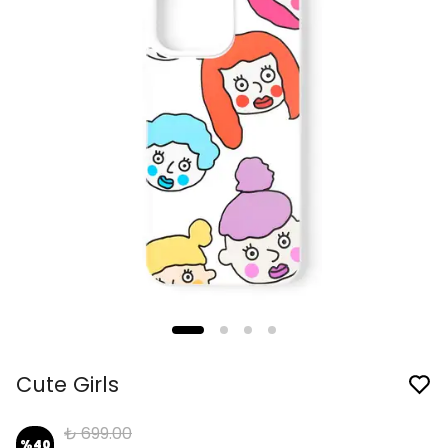
Cute Girls
₺ 699.00
%
40