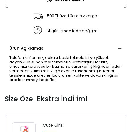
500 TL üzeri ücretsiz kargo
14 gün içinde iade değişim
Ürün Açıklaması
Telefon kılıflarımız, dokulu baskı teknolojisi ve yüksek
dayanıklılık sunan malzemelerle üretilmiştir. Her kılıf,
cihazınızı koruyucu bir katmanla sararken, şıklığından ödün
vermeden kullanımınız için özenle tasarlanmıştır. Kendi
tesislerimizde üretilen bu ürünler, kalite ve dayanıklılığı bir
SAFARİ GİZLİ SEKME
arada sunmayı hedefler.
UYARISI
Size Özel Ekstra İndirim!
Ödeme ekranı gizli sekmede
açılmayabilir.
Lütfen normal Safari
Cute Girls