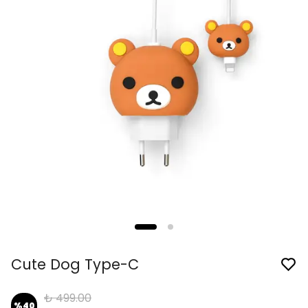
Cute Dog Type-C
₺ 499.00
%
40