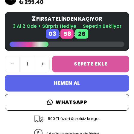
₺ 299.40
⏳ FIRSAT ELİNDEN KAÇIYOR
3 Al 2 Öde + Sürpriz Hediye — Sepetin Bekliyor
03
58
26
:
:
SEPETE EKLE
HEMEN AL
WHATSAPP
500 TL üzeri ücretsiz kargo
14 gün içinde iade değişim