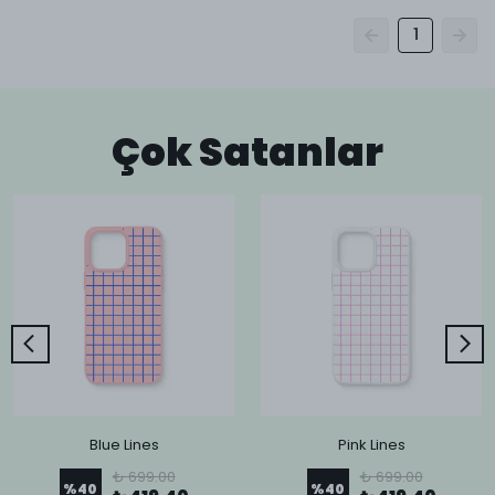
1
Çok Satanlar
Blue Lines
Pink Lines
₺ 699.00
₺ 699.00
%
40
%
40