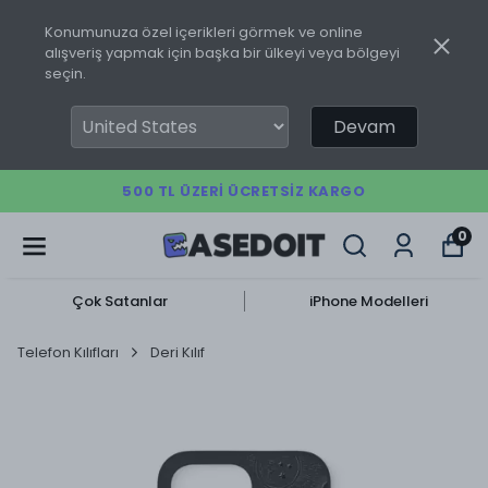
Konumunuza özel içerikleri görmek ve online
alışveriş yapmak için başka bir ülkeyi veya bölgeyi
seçin.
Devam
500 TL ÜZERI ÜCRETSIZ KARGO
0
Çok Satanlar
iPhone Modelleri
Telefon Kılıfları
Deri Kılıf