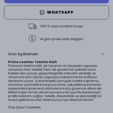
WHATSAPP
500 TL üzeri ücretsiz kargo
14 gün içinde iade değişim
Ürün Açıklaması
Prime Leather Telefon Kılıfı
Premium telefon kılıfı, şık tasarımı ve dayanıklı yapısıyla
cihazınızı hem estetik hem de güvenli bir şekilde korur.
Kaliteli deri yüzeyi, güçlü MagSafe mıknatıs desteği ve
cihazınıza tam oturan yapısıyla mükemmel bir kullanıcı
deneyimi sunar. İç kısmındaki yumuşak kadife kaplama,
cihazınızı çizilmelere karşı korurken, yükseltilmiş kenarları
sayesinde kameranızı darbelere karşı güvence altına alır.
Metal tuşlar ve her ekran koruyucu ile uyumlu tasarımıyla
pratik kullanım sağlar. Estetik, dayanıklılık ve işlevselliği bir
araya getiren bu kılıf, telefonunuz için ideal bir tercih!
Öne Çıkan Özellikler