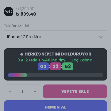
₺ 1,399.00
%
40
₺ 839.40
Telefon Modeli
🔥 HERKES SEPETİNİ DOLDURUYOR
3 Al 2 Öde + %40 İndirim — Geç Kalma!
02
23
53
:
:
SEPETE EKLE
HEMEN AL