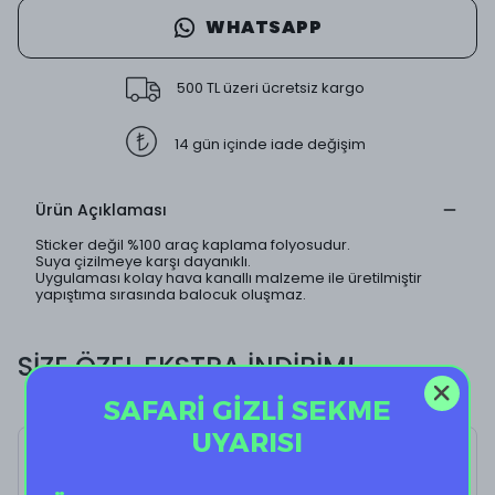
WHATSAPP
500 TL üzeri ücretsiz kargo
14 gün içinde iade değişim
Ürün Açıklaması
Sticker değil %100 araç kaplama folyosudur.
Suya çizilmeye karşı dayanıklı.
Uygulaması kolay hava kanallı malzeme ile üretilmiştir
yapıştıma sırasında balocuk oluşmaz.
SİZE ÖZEL EKSTRA İNDİRİM!
SAFARİ GİZLİ SEKME
UYARISI
Cool Cat