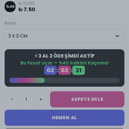
₺ 12.50
%
40
₺ 7.50
Boyut
⚡ 3 AL 2 ÖDE ŞİMDİ AKTİF
Bu Fırsat Uçar — %40 İndirimi Kaçırma!
02
02
20
:
:
SEPETE EKLE
HEMEN AL