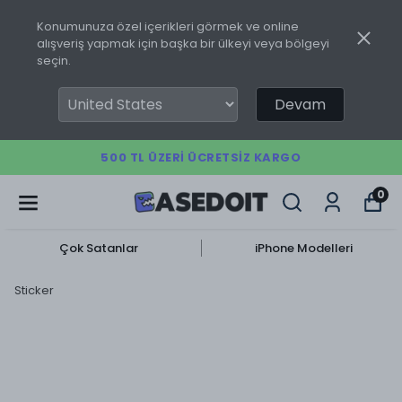
Konumunuza özel içerikleri görmek ve online
alışveriş yapmak için başka bir ülkeyi veya bölgeyi
seçin.
Devam
500 TL ÜZERI ÜCRETSIZ KARGO
0
Çok Satanlar
iPhone Modelleri
Sticker