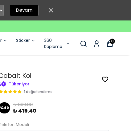
Devam
r
Sticker
360
0
Kaplama
Cobalt Koi
Tükeniyor
1 değerlendirme
₺ 699.00
%
40
₺ 419.40
Telefon Modeli