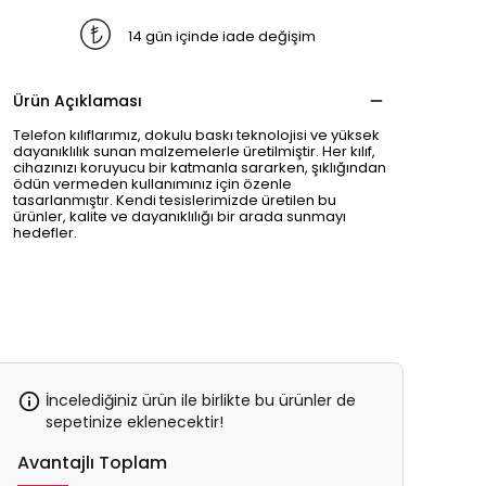
14 gün içinde iade değişim
Ürün Açıklaması
Telefon kılıflarımız, dokulu baskı teknolojisi ve yüksek
dayanıklılık sunan malzemelerle üretilmiştir. Her kılıf,
cihazınızı koruyucu bir katmanla sararken, şıklığından
ödün vermeden kullanımınız için özenle
tasarlanmıştır. Kendi tesislerimizde üretilen bu
ürünler, kalite ve dayanıklılığı bir arada sunmayı
hedefler.
İncelediğiniz ürün ile birlikte bu ürünler de
sepetinize eklenecektir!
Avantajlı Toplam