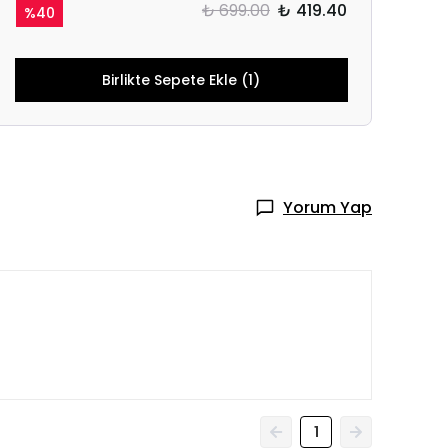
₺ 699.00
₺ 419.40
%
40
Birlikte Sepete Ekle (1)
Yorum Yap
1