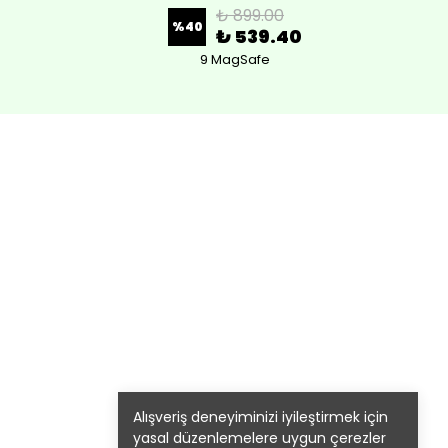
₺ 899.00
%
40
₺ 539.40
9 MagSafe
Alışveriş deneyiminizi iyileştirmek için
yasal düzenlemelere uygun çerezler