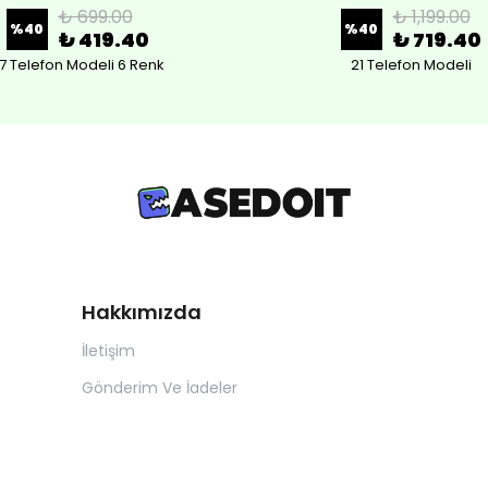
₺ 699.00
₺ 1,199.00
%
40
%
40
₺ 419.40
₺ 719.40
7 Telefon Modeli 6 Renk
21 Telefon Modeli
Hakkımızda
İletişim
Gönderim Ve İadeler