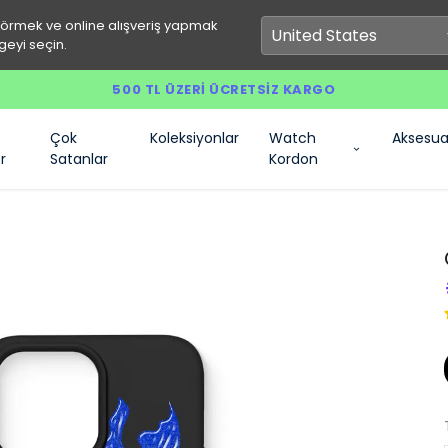
görmek ve online alışveriş yapmak
geyi seçin.
500 TL ÜZERI ÜCRETSIZ KARGO
Çok
Koleksiyonlar
Watch
Aksesua
r
Satanlar
Kordon