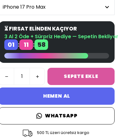
⏳ FIRSAT ELİNDEN KAÇIYOR
3 Al 2 Öde + Sürpriz Hediye — Sepetin Bekliyor
01
11
58
:
:
SEPETE EKLE
HEMEN AL
WHATSAPP
500 TL üzeri ücretsiz kargo