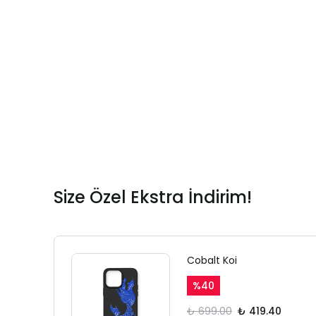
Size Özel Ekstra İndirim!
Cobalt Koi
%
40
₺ 699.00
₺ 419.40