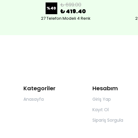
₺ 699.00
%
40
₺ 419.40
27 Telefon Modeli 4 Renk
2
Kategoriler
Hesabım
Anasayfa
Giriş Yap
Kayıt Ol
Sipariş Sorgula