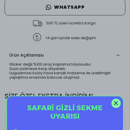
WHATSAPP
500 TL üzeri ücretsiz kargo
14 gün içinde iade değişim
Ürün Açıklaması
Sticker değil %100 araç kaplama folyosudur.
Suya çizilmeye karşı dayanıklı.
Uygulaması kolay hava kanallı malzeme ile üretilmiştir
yapıştıma sırasında balocuk oluşmaz.
SİZE ÖZEL EKSTRA İNDİRİM!
SAFARİ GİZLİ SEKME
UYARISI
Clown Frog