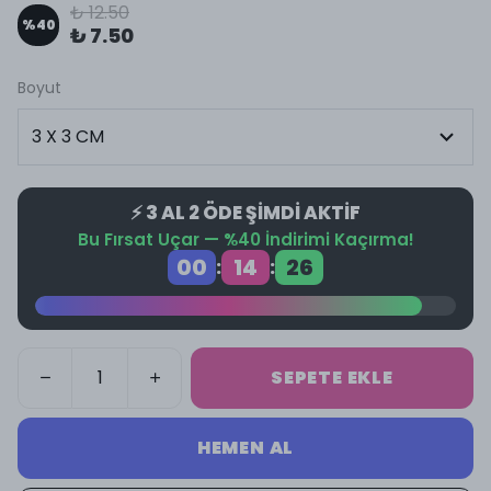
₺ 12.50
%
40
₺ 7.50
Boyut
⚡ 3 AL 2 ÖDE ŞİMDİ AKTİF
Bu Fırsat Uçar — %40 İndirimi Kaçırma!
00
14
26
:
:
SEPETE EKLE
HEMEN AL