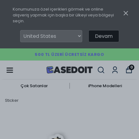
Konumunuza özel içerikleri görmek ve online
alışveriş yapmak için başka bir ülkeyi veya bölgeyi
seçin.
Devam
500 TL ÜZERI ÜCRETSIZ KARGO
0
Çok Satanlar
iPhone Modelleri
Sticker