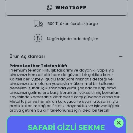
WHATSAPP
500 TL üzeri ücretsiz kargo
14 gün içinde iade değişim
Ürün Açıklaması
Prime Leather Telefon Kılıfı
Premium telefon kılıfı, şık tasarımı ve dayanıklı yapısıyla
cihazınızı hem estetik hem de güvenli bir şekilde korur.
Kaliteli deri yüzeyi, güçlü MagSafe mıknatıs desteği ve
cihazınıza tam oturan yapısıyla mükemmel bir kullanıcı
deneyimi sunar. İç kısmındaki yumuşak kadife kaplama,
cihazınızı çizilmelere karşı korurken, yükseltilmiş kenarları
sayesinde kameranızı darbelere karşı güvence altına alır.
Metal tuşlar ve her ekran koruyucu ile uyumlu tasarımıyla
pratik kullanım sağlar. Estetik, dayanıklılık ve işlevselliği bir
araya getiren bu kılıf, telefonunuz için ideal bir tercih!
Öne Çıkan Özellikler
SAFARİ GİZLİ SEKME
1. Kaliteli deri yüzey: Şık ve dayanıklı.
2. Güçlü MagSafe mıknatıs desteği: Hızlı ve kolay