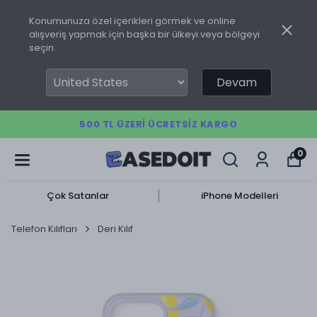
Konumunuza özel içerikleri görmek ve online
alışveriş yapmak için başka bir ülkeyi veya bölgeyi
seçin.
Devam
500 TL ÜZERI ÜCRETSIZ KARGO
0
Çok Satanlar
iPhone Modelleri
Telefon Kılıfları
Deri Kılıf