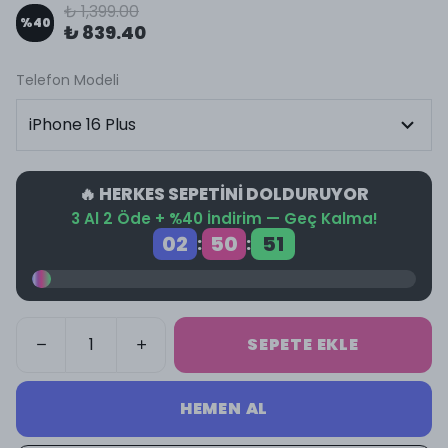
₺ 1,399.00
%
40
₺ 839.40
Telefon Modeli
🔥 HERKES SEPETİNİ DOLDURUYOR
3 Al 2 Öde + %40 İndirim — Geç Kalma!
02
50
51
:
:
SEPETE EKLE
HEMEN AL