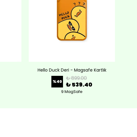
Hello Duck Deri - Magsafe Kartlık
Lov
₺ 899.00
%
40
₺ 539.40
9 MagSafe