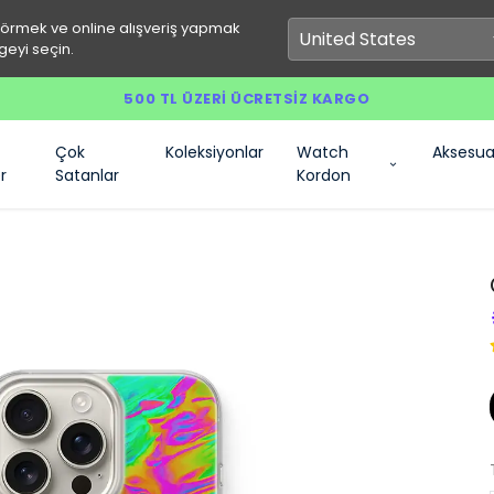
görmek ve online alışveriş yapmak
geyi seçin.
500 TL ÜZERI ÜCRETSIZ KARGO
Çok
Koleksiyonlar
Watch
Aksesua
r
Satanlar
Kordon