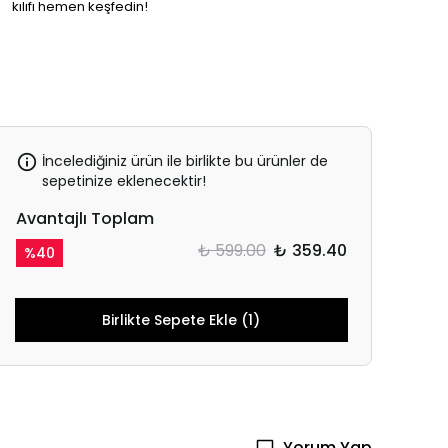
kılıfı hemen keşfedin!
İncelediğiniz ürün ile birlikte bu ürünler de
sepetinize eklenecektir!
Avantajlı Toplam
₺ 599.00
₺ 359.40
%
40
Birlikte Sepete Ekle (1)
Yorum Yap