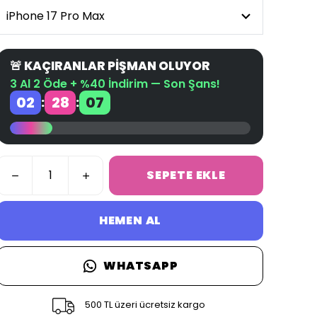
🚨 KAÇIRANLAR PİŞMAN OLUYOR
3 Al 2 Öde + %40 İndirim — Son Şans!
02
28
06
:
:
SEPETE EKLE
HEMEN AL
WHATSAPP
500 TL üzeri ücretsiz kargo