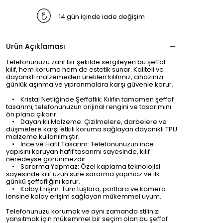
14 gün içinde iade değişim
Ürün Açıklaması
Telefonunuzu zarif bir şekilde sergileyen bu şeffaf
kılıf, hem koruma hem de estetik sunar. Kaliteli ve
dayanıklı malzemeden üretilen kılıfımız, cihazınızı
günlük aşınma ve yıpranmalara karşı güvenle korur.
• Kristal Netliğinde Şeffaflık: Kılıfın tamamen şeffaf
tasarımı, telefonunuzun orijinal rengini ve tasarımını
ön plana çıkarır.
• Dayanıklı Malzeme: Çizilmelere, darbelere ve
düşmelere karşı etkili koruma sağlayan dayanıklı TPU
malzeme kullanılmıştır.
• İnce ve Hafif Tasarım: Telefonunuzun ince
yapısını koruyan hafif tasarımı sayesinde, kılıf
neredeyse görünmezdir.
• Sararma Yapmaz: Özel kaplama teknolojisi
sayesinde kılıf uzun süre sararma yapmaz ve ilk
günkü şeffaflığını korur.
• Kolay Erişim: Tüm tuşlara, portlara ve kamera
lensine kolay erişim sağlayan mükemmel uyum.
Telefonunuzu korumak ve aynı zamanda stilinizi
yansıtmak için mükemmel bir seçim olan bu şeffaf