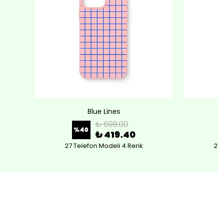
Blue Lines
₺ 699.00
%
40
₺ 419.40
27 Telefon Modeli 4 Renk
2