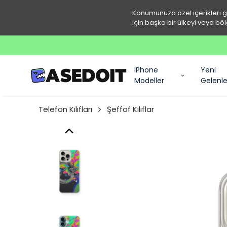
Konumunuza özel içerikleri 
için başka bir ülkeyi veya böl
iPhone
Yeni
Modeller
Gelenle
Telefon Kılıfları
Şeffaf Kılıflar