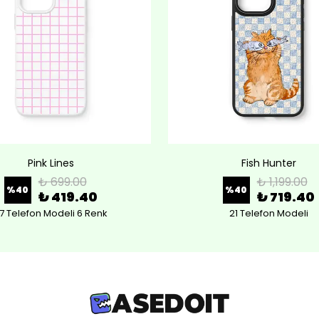
Pink Lines
Fish Hunter
₺ 699.00
₺ 1,199.00
%
40
%
40
₺ 419.40
₺ 719.40
7 Telefon Modeli 6 Renk
21 Telefon Modeli