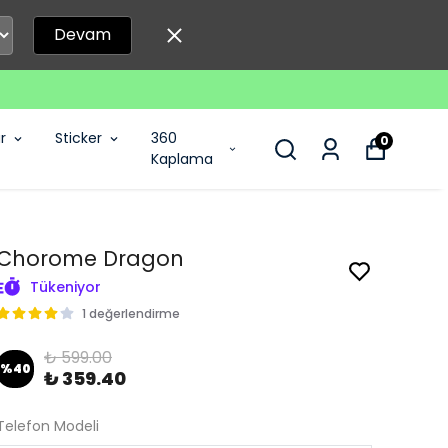
Devam
r
Sticker
360
0
Kaplama
Chorome Dragon
Tükeniyor
1 değerlendirme
₺ 599.00
%
40
₺ 359.40
Telefon Modeli