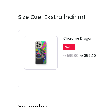
Size Özel Ekstra İndirim!
Chorome Dragon
%
40
₺ 599.00
₺ 359.40
Yorumlar