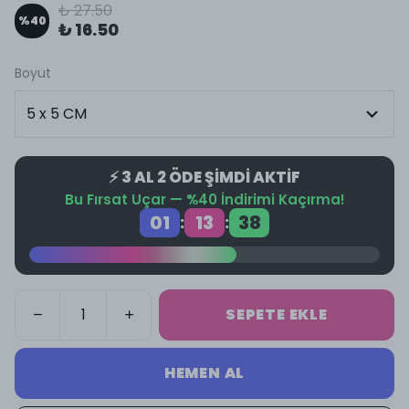
₺ 27.50
%
40
₺ 16.50
Boyut
⚡ 3 AL 2 ÖDE ŞİMDİ AKTİF
Bu Fırsat Uçar — %40 İndirimi Kaçırma!
01
13
38
:
:
SEPETE EKLE
HEMEN AL