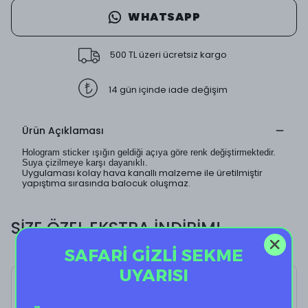
WHATSAPP
500 TL üzeri ücretsiz kargo
14 gün içinde iade değişim
Ürün Açıklaması
Hologram sticker ışığın geldiği açıya göre renk değiştirmektedir.
Suya çizilmeye karşı dayanıklı.
Uygulaması kolay hava kanallı malzeme ile üretilmiştir
yapıştıma sırasında balocuk oluşmaz.
SİZE ÖZEL EKSTRA İNDİRİM!
SAFARİ GİZLİ SEKME
UYARISI
Chill II