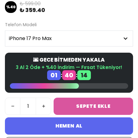
₺ 599.00
%
40
₺ 359.40
Telefon Modeli
🌆 GECE BİTMEDEN YAKALA
3 Al 2 Öde + %40 İndirim — Fırsat Tükeniyor!
01
40
14
:
:
SEPETE EKLE
HEMEN AL