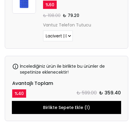
%
60
₺ 198.00
₺ 79.20
Vantuz Telefon Tutucu
İncelediğiniz ürün ile birlikte bu ürünler de
sepetinize eklenecektir!
Avantajlı Toplam
₺ 599.00
₺ 359.40
%
40
Birlikte Sepete Ekle (1)