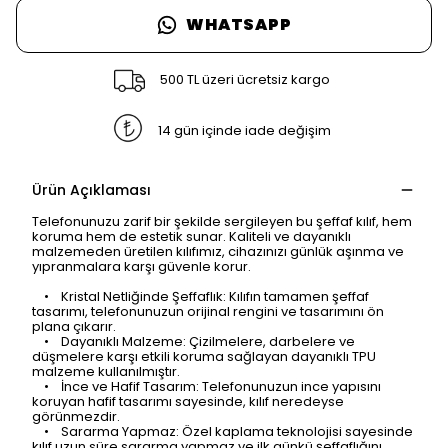
WHATSAPP
500 TL üzeri ücretsiz kargo
14 gün içinde iade değişim
Ürün Açıklaması
Telefonunuzu zarif bir şekilde sergileyen bu şeffaf kılıf, hem
koruma hem de estetik sunar. Kaliteli ve dayanıklı
malzemeden üretilen kılıfımız, cihazınızı günlük aşınma ve
yıpranmalara karşı güvenle korur.
• Kristal Netliğinde Şeffaflık: Kılıfın tamamen şeffaf
tasarımı, telefonunuzun orijinal rengini ve tasarımını ön
plana çıkarır.
• Dayanıklı Malzeme: Çizilmelere, darbelere ve
düşmelere karşı etkili koruma sağlayan dayanıklı TPU
malzeme kullanılmıştır.
• İnce ve Hafif Tasarım: Telefonunuzun ince yapısını
koruyan hafif tasarımı sayesinde, kılıf neredeyse
SAFARİ GİZLİ SEKME
görünmezdir.
• Sararma Yapmaz: Özel kaplama teknolojisi sayesinde
UYARISI
kılıf uzun süre sararma yapmaz ve ilk günkü şeffaflığını