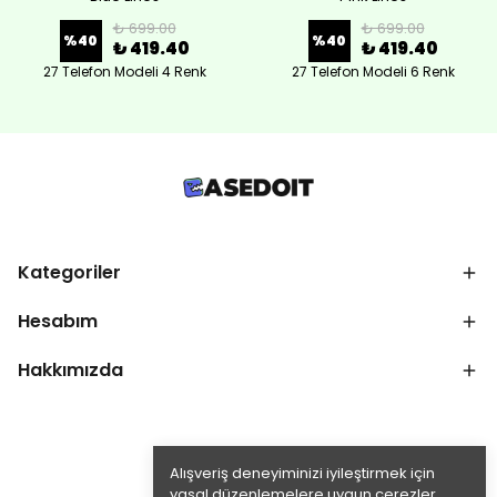
₺ 699.00
₺ 699.00
%
40
%
40
₺ 419.40
₺ 419.40
27 Telefon Modeli 4 Renk
27 Telefon Modeli 6 Renk
Kategoriler
Hesabım
Hakkımızda
Alışveriş deneyiminizi iyileştirmek için
yasal düzenlemelere uygun çerezler