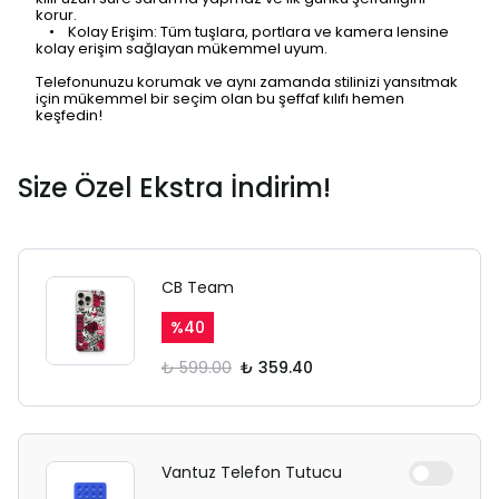
korur.
• Kolay Erişim: Tüm tuşlara, portlara ve kamera lensine
kolay erişim sağlayan mükemmel uyum.
Ödeme ekranı gizli sekmede
Telefonunuzu korumak ve aynı zamanda stilinizi yansıtmak
açılmayabilir.
için mükemmel bir seçim olan bu şeffaf kılıfı hemen
keşfedin!
Lütfen normal Safari
sekmesinden giriş yapın.
Size Özel Ekstra İndirim!
CB Team
%
40
₺ 599.00
₺ 359.40
Vantuz Telefon Tutucu