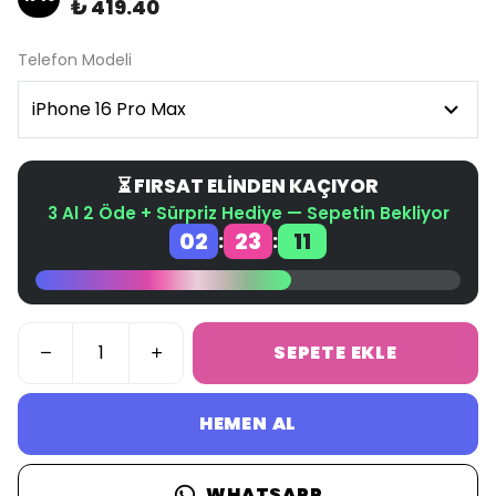
₺ 419.40
Telefon Modeli
⏳ FIRSAT ELİNDEN KAÇIYOR
3 Al 2 Öde + Sürpriz Hediye — Sepetin Bekliyor
02
23
11
:
:
SEPETE EKLE
HEMEN AL
WHATSAPP