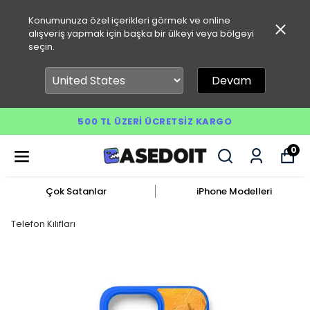
Konumunuza özel içerikleri görmek ve online
alışveriş yapmak için başka bir ülkeyi veya bölgeyi
seçin.
Devam
500 TL ÜZERI ÜCRETSIZ KARGO
0
Çok Satanlar
iPhone Modelleri
Telefon Kılıfları