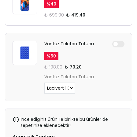
%
40
₺ 699.00
₺ 419.40
Vantuz Telefon Tutucu
%
60
₺ 198.00
₺ 79.20
Vantuz Telefon Tutucu
İncelediğiniz ürün ile birlikte bu ürünler de
sepetinize eklenecektir!
Avantajlı Toplam