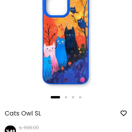
Cats Owl SL
₺ 699.00
%
40