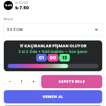
₺ 12.50
%
40
₺ 7.50
Boyut
🚨 KAÇIRANLAR PİŞMAN OLUYOR
3 Al 2 Öde + %40 İndirim — Son Şans!
01
00
13
:
:
SEPETE EKLE
HEMEN AL