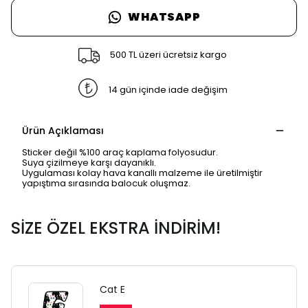
WHATSAPP
500 TL üzeri ücretsiz kargo
14 gün içinde iade değişim
Ürün Açıklaması
Sticker değil %100 araç kaplama folyosudur.
Suya çizilmeye karşı dayanıklı.
Uygulaması kolay hava kanallı malzeme ile üretilmiştir
yapıştıma sırasında balocuk oluşmaz.
SİZE ÖZEL EKSTRA İNDİRİM!
SAFARİ GİZLİ SEKME
UYARISI
Cat E