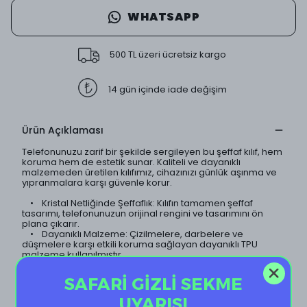
WHATSAPP
500 TL üzeri ücretsiz kargo
14 gün içinde iade değişim
Ürün Açıklaması
Telefonunuzu zarif bir şekilde sergileyen bu şeffaf kılıf, hem
koruma hem de estetik sunar. Kaliteli ve dayanıklı
malzemeden üretilen kılıfımız, cihazınızı günlük aşınma ve
yıpranmalara karşı güvenle korur.
• Kristal Netliğinde Şeffaflık: Kılıfın tamamen şeffaf
tasarımı, telefonunuzun orijinal rengini ve tasarımını ön
plana çıkarır.
• Dayanıklı Malzeme: Çizilmelere, darbelere ve
düşmelere karşı etkili koruma sağlayan dayanıklı TPU
malzeme kullanılmıştır.
• İnce ve Hafif Tasarım: Telefonunuzun ince yapısını
koruyan hafif tasarımı sayesinde, kılıf neredeyse
SAFARİ GİZLİ SEKME
görünmezdir.
• Sararma Yapmaz: Özel kaplama teknolojisi sayesinde
UYARISI
kılıf uzun süre sararma yapmaz ve ilk günkü şeffaflığını