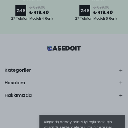
₺ 699.00
₺ 699.00
%
40
%
40
₺ 419.40
₺ 419.40
27 Telefon Modeli 4 Renk
27 Telefon Modeli 6 Renk
Kategoriler
Hesabım
Hakkımızda
Alışveriş deneyiminizi iyileştirmek için
yasal düzenlemelere uygun çerezler