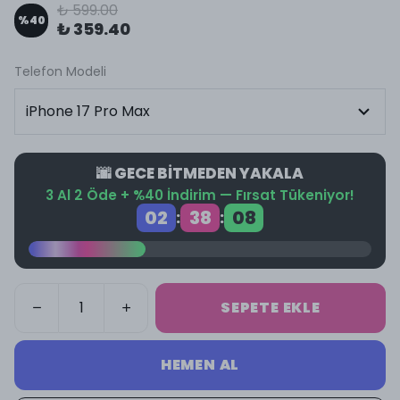
₺ 599.00
%
40
₺ 359.40
Telefon Modeli
🌆 GECE BİTMEDEN YAKALA
3 Al 2 Öde + %40 İndirim — Fırsat Tükeniyor!
02
38
08
:
:
SEPETE EKLE
HEMEN AL