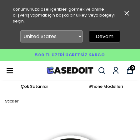
Konumunuza özel içerikleri görmek ve online
alışveriş yapmak için başka bir ülkeyi veya bölgeyi
seçin.
Devam
500 TL ÜZERI ÜCRETSIZ KARGO
0
Çok Satanlar
iPhone Modelleri
Sticker