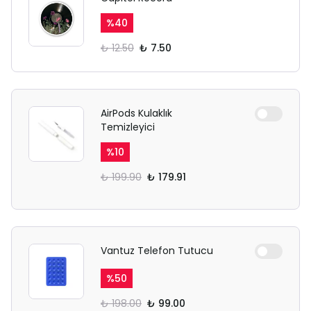
%
40
₺ 12.50
₺ 7.50
AirPods Kulaklık
Temizleyici
%
10
₺ 199.90
₺ 179.91
Vantuz Telefon Tutucu
%
50
₺ 198.00
₺ 99.00