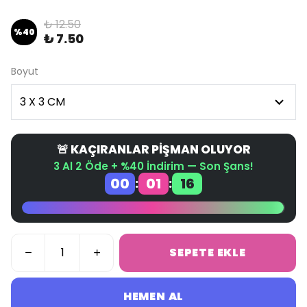
₺ 12.50
%
40
₺ 7.50
Boyut
🚨 KAÇIRANLAR PİŞMAN OLUYOR
3 Al 2 Öde + %40 İndirim — Son Şans!
00
01
15
:
:
SEPETE EKLE
HEMEN AL