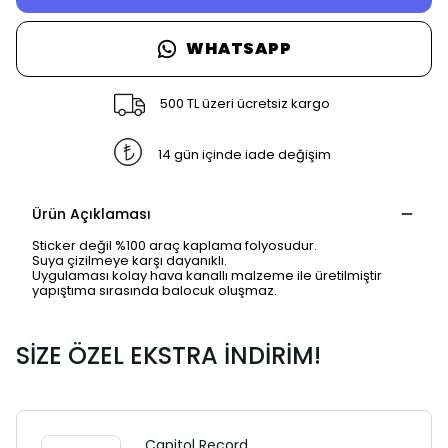
WHATSAPP
500 TL üzeri ücretsiz kargo
14 gün içinde iade değişim
Ürün Açıklaması
Sticker değil %100 araç kaplama folyosudur.
Suya çizilmeye karşı dayanıklı.
Uygulaması kolay hava kanallı malzeme ile üretilmiştir
yapıştıma sırasında balocuk oluşmaz.
SİZE ÖZEL EKSTRA İNDİRİM!
Capitol Record