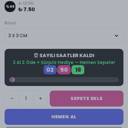
₺ 12.50
%
40
₺ 7.50
Boyut
⏰ SAYILI SAATLER KALDI
3 Al 2 Öde + Sürpriz Hediye — Hemen Sepete!
02
50
18
:
:
SEPETE EKLE
HEMEN AL