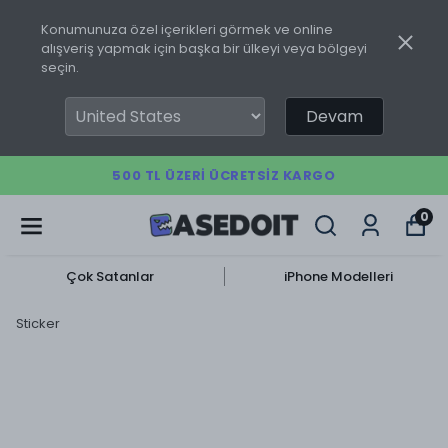
Konumunuza özel içerikleri görmek ve online
alışveriş yapmak için başka bir ülkeyi veya bölgeyi
seçin.
Devam
500 TL ÜZERI ÜCRETSIZ KARGO
0
Çok Satanlar
iPhone Modelleri
Sticker