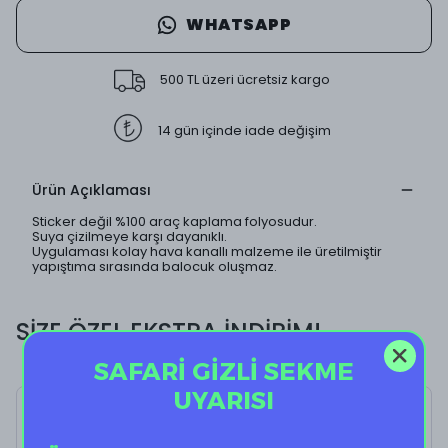
WHATSAPP
500 TL üzeri ücretsiz kargo
14 gün içinde iade değişim
Ürün Açıklaması
Sticker değil %100 araç kaplama folyosudur.
Suya çizilmeye karşı dayanıklı.
Uygulaması kolay hava kanallı malzeme ile üretilmiştir
yapıştıma sırasında balocuk oluşmaz.
SİZE ÖZEL EKSTRA İNDİRİM!
SAFARİ GİZLİ SEKME
UYARISI
Buddy