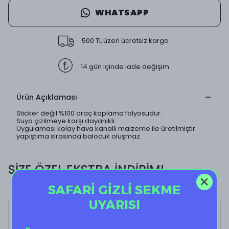
WHATSAPP
500 TL üzeri ücretsiz kargo
14 gün içinde iade değişim
Ürün Açıklaması
Sticker değil %100 araç kaplama folyosudur.
Suya çizilmeye karşı dayanıklı.
Uygulaması kolay hava kanallı malzeme ile üretilmiştir
yapıştıma sırasında balocuk oluşmaz.
SİZE ÖZEL EKSTRA İNDİRİM!
SAFARİ GİZLİ SEKME
UYARISI
Brown Bear