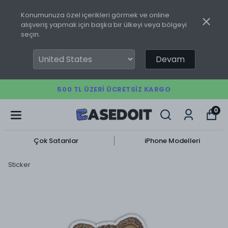
Konumunuza özel içerikleri görmek ve online
alışveriş yapmak için başka bir ülkeyi veya bölgeyi
seçin.
Devam
500 TL ÜZERI ÜCRETSIZ KARGO
0
Çok Satanlar
iPhone Modelleri
Sticker