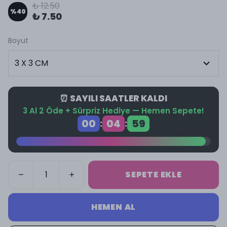
₺ 12.50
%
40
₺ 7.50
Boyut
⏰ SAYILI SAATLER KALDI
3 Al 2 Öde + Sürpriz Hediye — Hemen Sepete!
00
04
58
:
:
SEPETE EKLE
HEMEN AL