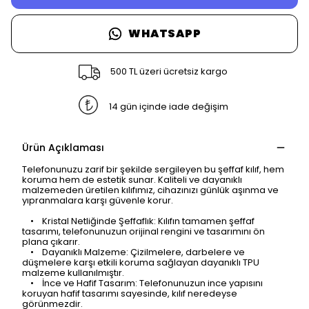
WHATSAPP
500 TL üzeri ücretsiz kargo
14 gün içinde iade değişim
Ürün Açıklaması
Telefonunuzu zarif bir şekilde sergileyen bu şeffaf kılıf, hem
koruma hem de estetik sunar. Kaliteli ve dayanıklı
malzemeden üretilen kılıfımız, cihazınızı günlük aşınma ve
yıpranmalara karşı güvenle korur.
• Kristal Netliğinde Şeffaflık: Kılıfın tamamen şeffaf
tasarımı, telefonunuzun orijinal rengini ve tasarımını ön
plana çıkarır.
• Dayanıklı Malzeme: Çizilmelere, darbelere ve
düşmelere karşı etkili koruma sağlayan dayanıklı TPU
malzeme kullanılmıştır.
• İnce ve Hafif Tasarım: Telefonunuzun ince yapısını
koruyan hafif tasarımı sayesinde, kılıf neredeyse
görünmezdir.