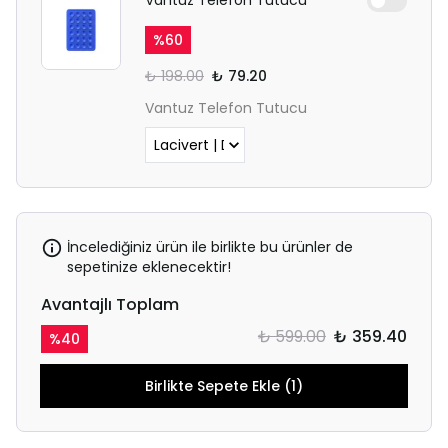
%
60
₺ 198.00
₺ 79.20
Vantuz Telefon Tutucu
İncelediğiniz ürün ile birlikte bu ürünler de
sepetinize eklenecektir!
Avantajlı Toplam
₺ 599.00
₺ 359.40
%
40
Birlikte Sepete Ekle (1)