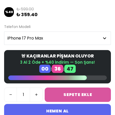
₺ 599.00
%
40
₺ 359.40
Telefon Modeli
🚨 KAÇIRANLAR PİŞMAN OLUYOR
3 Al 2 Öde + %40 İndirim — Son Şans!
00
36
46
:
:
SEPETE EKLE
HEMEN AL