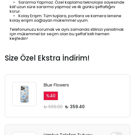
• Sararma Yapmaz: Özel kaplama teknolojisi sayesinde
kılıf uzun süre sararma yapmaz ve ilk günkü şeffaflığını
korur.
• Kolay Erişim: Tüm tuşlara, portlara ve kamera lensine
kolay erişim sağlayan mükemmel uyum.
Telefonunuzu korumak ve aynı zamanda stilinizi yansıtmak
için mükemmel bir seçim olan bu şeffaf kılıfı hemen
keşfedin!
Size Özel Ekstra İndirim!
Blue Flowers
%
40
₺ 599.00
₺ 359.40
Vantuz Telefon Tutucu