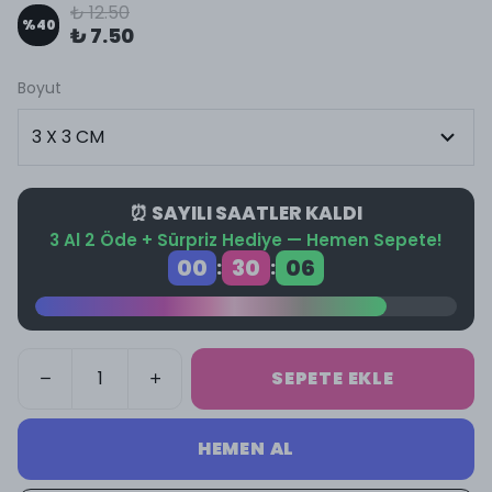
₺ 12.50
%
40
₺ 7.50
Boyut
⏰ SAYILI SAATLER KALDI
3 Al 2 Öde + Sürpriz Hediye — Hemen Sepete!
00
30
05
:
:
SEPETE EKLE
HEMEN AL