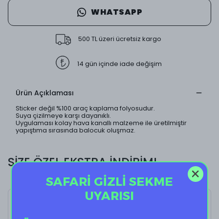
WHATSAPP
500 TL üzeri ücretsiz kargo
14 gün içinde iade değişim
Ürün Açıklaması
Sticker değil %100 araç kaplama folyosudur.
Suya çizilmeye karşı dayanıklı.
Uygulaması kolay hava kanallı malzeme ile üretilmiştir
yapıştıma sırasında balocuk oluşmaz.
SİZE ÖZEL EKSTRA İNDİRİM!
SAFARİ GİZLİ SEKME
UYARISI
Blue Butterfly