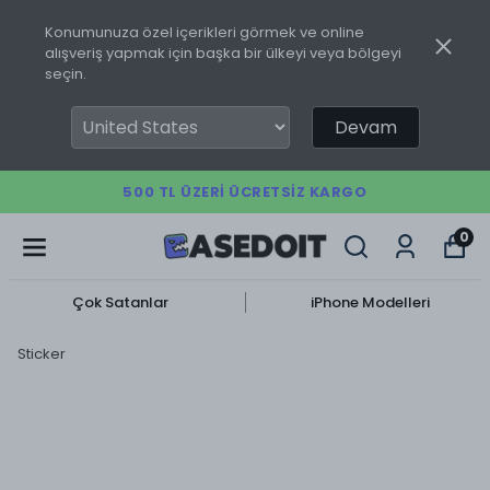
Konumunuza özel içerikleri görmek ve online
alışveriş yapmak için başka bir ülkeyi veya bölgeyi
seçin.
Devam
500 TL ÜZERI ÜCRETSIZ KARGO
0
Çok Satanlar
iPhone Modelleri
Sticker