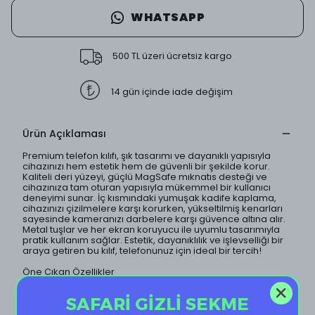
WHATSAPP
500 TL üzeri ücretsiz kargo
14 gün içinde iade değişim
Ürün Açıklaması
Premium telefon kılıfı, şık tasarımı ve dayanıklı yapısıyla
cihazınızı hem estetik hem de güvenli bir şekilde korur.
Kaliteli deri yüzeyi, güçlü MagSafe mıknatıs desteği ve
cihazınıza tam oturan yapısıyla mükemmel bir kullanıcı
deneyimi sunar. İç kısmındaki yumuşak kadife kaplama,
cihazınızı çizilmelere karşı korurken, yükseltilmiş kenarları
sayesinde kameranızı darbelere karşı güvence altına alır.
Metal tuşlar ve her ekran koruyucu ile uyumlu tasarımıyla
pratik kullanım sağlar. Estetik, dayanıklılık ve işlevselliği bir
araya getiren bu kılıf, telefonunuz için ideal bir tercih!
Öne Çıkan Özellikler
1. Kaliteli deri yüzey: Şık ve dayanıklı.
SAFARİ GİZLİ SEKME
2. Güçlü MagSafe mıknatıs desteği: Hızlı ve kolay
kullanım.