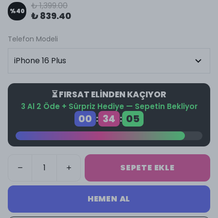
₺ 1,399.00
%
40
₺ 839.40
Telefon Modeli
⏳ FIRSAT ELİNDEN KAÇIYOR
3 Al 2 Öde + Sürpriz Hediye — Sepetin Bekliyor
00
34
05
:
:
SEPETE EKLE
HEMEN AL