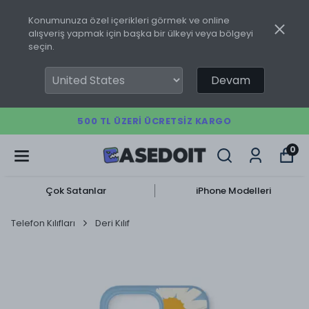
Konumunuza özel içerikleri görmek ve online
alışveriş yapmak için başka bir ülkeyi veya bölgeyi
seçin.
Devam
500 TL ÜZERI ÜCRETSIZ KARGO
0
Çok Satanlar
iPhone Modelleri
Telefon Kılıfları
Deri Kılıf