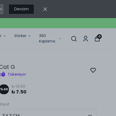
Devam
r
Sticker
360
0
Kaplama
Cat G
Tükeniyor
₺ 12.50
%
40
₺ 7.50
Boyut