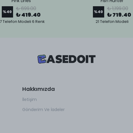
Pink Lines
Fish Hunter
₺ 699.00
₺ 1,199.00
%
40
%
40
₺ 419.40
₺ 719.40
7 Telefon Modeli 6 Renk
21 Telefon Modeli
Hakkımızda
İletişim
Gönderim Ve İadeler