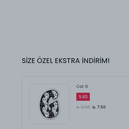
SİZE ÖZEL EKSTRA İNDİRİM!
Cat G
%
40
₺ 12.50
₺ 7.50