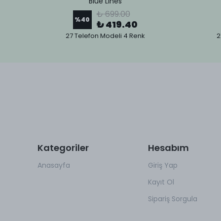
Blue Lines
₺ 699.00
%
40
₺ 419.40
27 Telefon Modeli 4 Renk
2
Kategoriler
Hesabım
Anasayfa
Giriş Yap
Kayıt Ol
Sipariş Sorgula