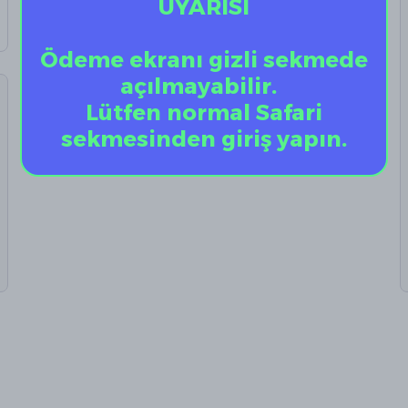
UYARISI
Ödeme ekranı gizli sekmede
açılmayabilir.
Lütfen normal Safari
sekmesinden giriş yapın.