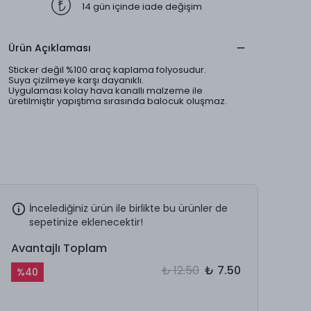
14 gün içinde iade değişim
Ürün Açıklaması
Sticker değil %100 araç kaplama folyosudur.
Suya çizilmeye karşı dayanıklı.
Uygulaması kolay hava kanallı malzeme ile
üretilmiştir yapıştıma sırasında balocuk oluşmaz.
İncelediğiniz ürün ile birlikte bu ürünler de
sepetinize eklenecektir!
Avantajlı Toplam
₺ 12.50
₺ 7.50
%
40