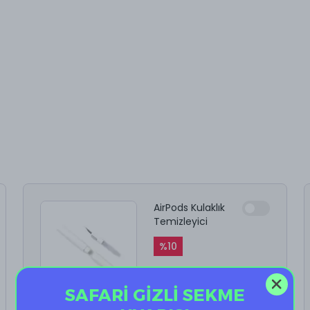
AirPods Kulaklık
Temizleyici
%
10
₺ 199.90
₺ 179.91
SAFARİ GİZLİ SEKME