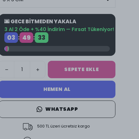
🌆 GECE BİTMEDEN YAKALA
3 Al 2 Öde + %40 İndirim — Fırsat Tükeniyor!
03
49
32
:
:
SEPETE EKLE
HEMEN AL
WHATSAPP
500 TL üzeri ücretsiz kargo