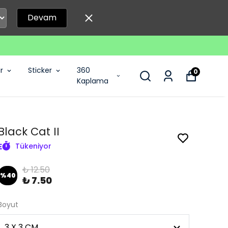
Devam
r
Sticker
360
0
Kaplama
Black Cat II
Tükeniyor
₺ 12.50
%
40
₺ 7.50
Boyut