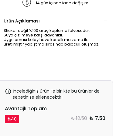
14 gün içinde iade değişim
Ürün Açıklaması
Sticker değil %100 araç kaplama folyosudur.
Suya çizilmeye karşı dayanıklı.
Uygulaması kolay hava kanallı malzeme ile
üretilmiştir yapıştıma sırasında balocuk oluşmaz.
İncelediğiniz ürün ile birlikte bu ürünler de
sepetinize eklenecektir!
Avantajlı Toplam
₺ 12.50
₺ 7.50
%
40