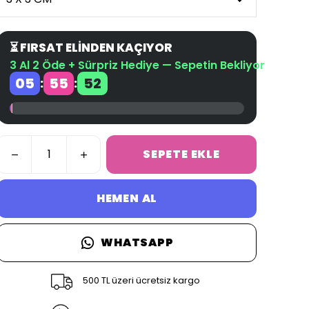
⏳ FIRSAT ELİNDEN KAÇIYOR
3 Al 2 Öde + Sürpriz Hediye — Sepetin Bekliyor
05
55
51
:
:
SEPETE EKLE
HEMEN AL
WHATSAPP
500 TL üzeri ücretsiz kargo