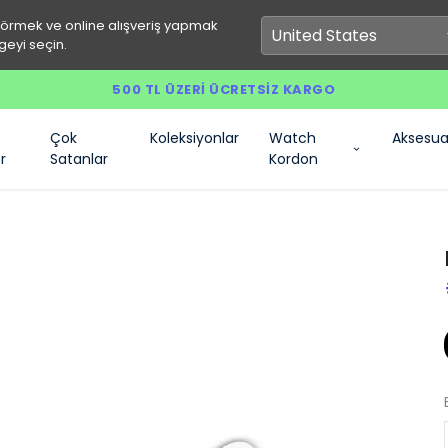
görmek ve online alışveriş yapmak
geyi seçin.
500 TL ÜZERI ÜCRETSIZ KARGO
Çok
Koleksiyonlar
Watch
Aksesua
r
Satanlar
Kordon