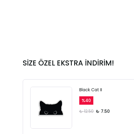
SİZE ÖZEL EKSTRA İNDİRİM!
Black Cat II
%
40
₺ 12.50
₺ 7.50