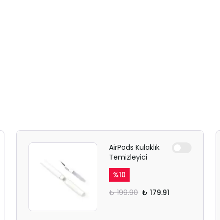
AirPods Kulaklık
Temizleyici
%
10
₺ 199.90
₺ 179.91
SAFARİ GİZLİ SEKME