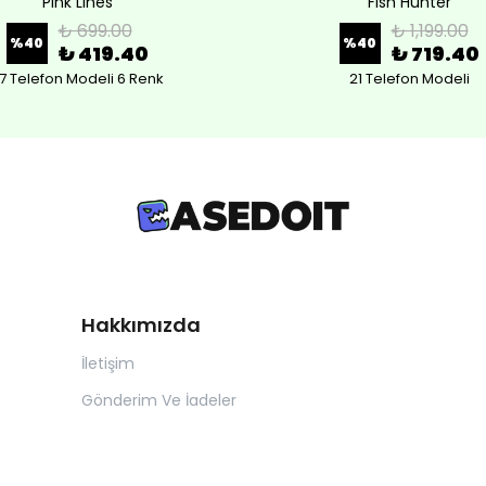
Pink Lines
Fish Hunter
₺ 699.00
₺ 1,199.00
%
40
%
40
₺ 419.40
₺ 719.40
7 Telefon Modeli 6 Renk
21 Telefon Modeli
Hakkımızda
İletişim
Gönderim Ve İadeler