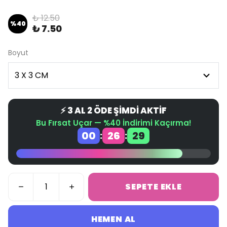
₺ 12.50
%
40
₺ 7.50
Boyut
⚡ 3 AL 2 ÖDE ŞİMDİ AKTİF
Bu Fırsat Uçar — %40 İndirimi Kaçırma!
00
26
28
:
:
SEPETE EKLE
HEMEN AL