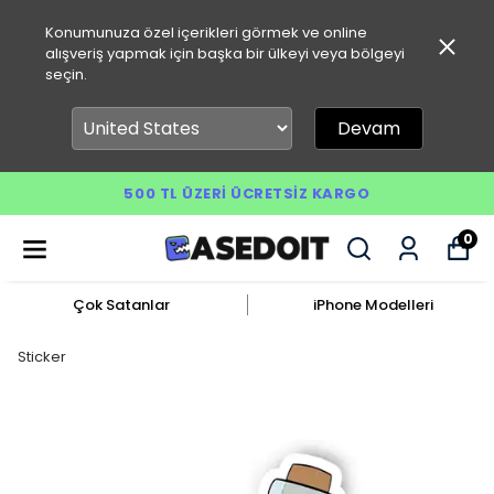
Konumunuza özel içerikleri görmek ve online
alışveriş yapmak için başka bir ülkeyi veya bölgeyi
seçin.
Devam
500 TL ÜZERI ÜCRETSIZ KARGO
0
Çok Satanlar
iPhone Modelleri
Sticker