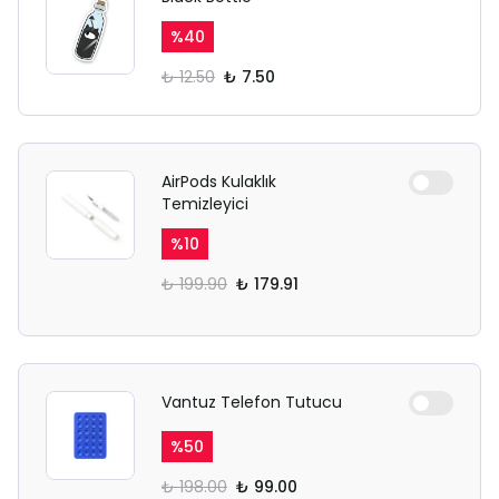
%
40
₺ 12.50
₺ 7.50
AirPods Kulaklık
Temizleyici
%
10
₺ 199.90
₺ 179.91
Vantuz Telefon Tutucu
%
50
₺ 198.00
₺ 99.00