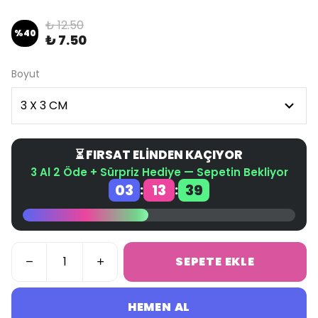
₺ 12.50
%
40
₺ 7.50
Boyut
⏳ FIRSAT ELİNDEN KAÇIYOR
3 Al 2 Öde + Sürpriz Hediye — Sepetin Bekliyor
03
13
38
:
:
SEPETE EKLE
HEMEN AL