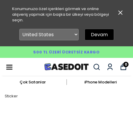
Konumunuza özel içerikleri görmek ve online
alışveriş yapmak için başka bir ülkeyi veya bölgeyi
seçin.
Devam
500 TL ÜZERI ÜCRETSIZ KARGO
0
Çok Satanlar
iPhone Modelleri
Sticker