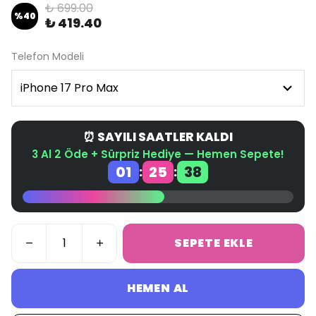
₺ 699.00
%
40
₺ 419.40
Telefon Modeli
⏰ SAYILI SAATLER KALDI
3 Al 2 Öde + Sürpriz Hediye — Hemen Sepete!
01
25
38
:
:
SEPETE EKLE
HEMEN AL