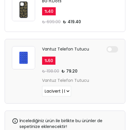
BG H.Dots
sekmesinden giriş yapın.
%
40
₺ 699.00
₺ 419.40
Vantuz Telefon Tutucu
%
60
₺ 198.00
₺ 79.20
Vantuz Telefon Tutucu
İncelediğiniz ürün ile birlikte bu ürünler de
sepetinize eklenecektir!