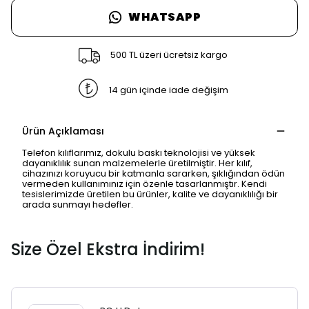
WHATSAPP
500 TL üzeri ücretsiz kargo
14 gün içinde iade değişim
Ürün Açıklaması
Telefon kılıflarımız, dokulu baskı teknolojisi ve yüksek
dayanıklılık sunan malzemelerle üretilmiştir. Her kılıf,
cihazınızı koruyucu bir katmanla sararken, şıklığından ödün
vermeden kullanımınız için özenle tasarlanmıştır. Kendi
tesislerimizde üretilen bu ürünler, kalite ve dayanıklılığı bir
SAFARİ GİZLİ SEKME
arada sunmayı hedefler.
UYARISI
Size Özel Ekstra İndirim!
Ödeme ekranı gizli sekmede
açılmayabilir.
Lütfen normal Safari