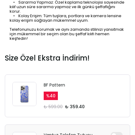
• Sararma Yapmaz: Özel kaplama teknolojisi sayesinde
kılıf uzun süre sararma yapmaz ve ilk günkü şeffaflığını
korur.
• Kolay Erişim: Tüm tuşlara, portlara ve kamera lensine
kolay erişim sağlayan mükemmel uyum.
Telefonunuzu korumak ve aynı zamanda stilinizi yansıtmak
için mükemmel bir seçim olan bu şeffaf kılıfı hemen
keşfedin!
Size Özel Ekstra İndirim!
BF Pattern
%
40
₺ 599.00
₺ 359.40
Vantuz Telefon Tutucu