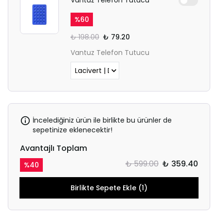
%
60
₺ 198.00
₺ 79.20
Vantuz Telefon Tutucu
İncelediğiniz ürün ile birlikte bu ürünler de
sepetinize eklenecektir!
Avantajlı Toplam
₺ 599.00
₺ 359.40
%
40
Birlikte Sepete Ekle (1)