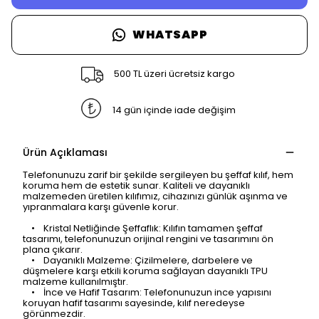
WHATSAPP
500 TL üzeri ücretsiz kargo
14 gün içinde iade değişim
Ürün Açıklaması
Telefonunuzu zarif bir şekilde sergileyen bu şeffaf kılıf, hem
koruma hem de estetik sunar. Kaliteli ve dayanıklı
malzemeden üretilen kılıfımız, cihazınızı günlük aşınma ve
yıpranmalara karşı güvenle korur.
• Kristal Netliğinde Şeffaflık: Kılıfın tamamen şeffaf
tasarımı, telefonunuzun orijinal rengini ve tasarımını ön
plana çıkarır.
• Dayanıklı Malzeme: Çizilmelere, darbelere ve
düşmelere karşı etkili koruma sağlayan dayanıklı TPU
malzeme kullanılmıştır.
• İnce ve Hafif Tasarım: Telefonunuzun ince yapısını
koruyan hafif tasarımı sayesinde, kılıf neredeyse
görünmezdir.