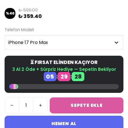
₺ 599.00
%
40
₺ 359.40
Telefon Modeli
⏳ FIRSAT ELİNDEN KAÇIYOR
3 Al 2 Öde + Sürpriz Hediye — Sepetin Bekliyor
05
29
28
:
:
SEPETE EKLE
HEMEN AL