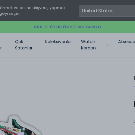
görmek ve online alışveriş yapmak
geyi seçin.
500 TL ÜZERI ÜCRETSIZ KARGO
Çok
Koleksiyonlar
Watch
Aksesua
r
Satanlar
Kordon