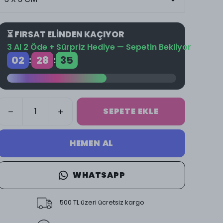
⏳ FIRSAT ELİNDEN KAÇIYOR
3 Al 2 Öde + Sürpriz Hediye — Sepetin Bekliyor
02
28
34
:
:
SEPETE EKLE
HEMEN AL
WHATSAPP
500 TL üzeri ücretsiz kargo