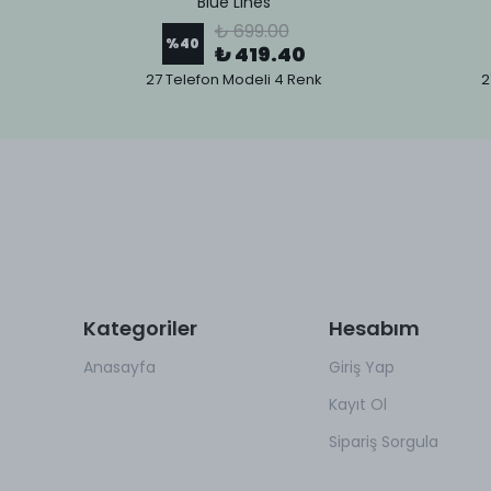
Blue Lines
₺ 699.00
%
40
₺ 419.40
27 Telefon Modeli 4 Renk
2
Kategoriler
Hesabım
Anasayfa
Giriş Yap
Kayıt Ol
Sipariş Sorgula