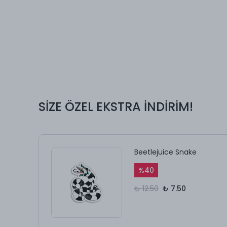
SİZE ÖZEL EKSTRA İNDİRİM!
Beetlejuice Snake
%
40
₺ 12.50
₺ 7.50