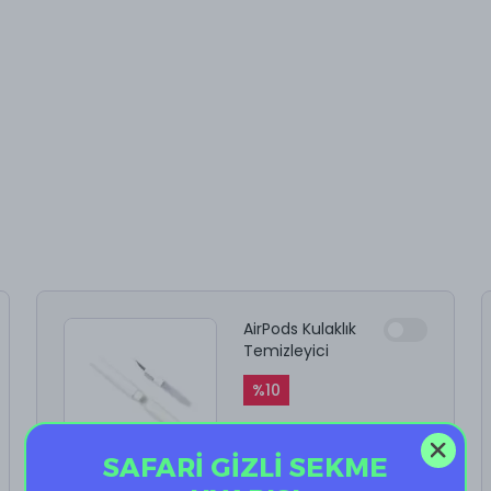
AirPods Kulaklık
Temizleyici
%
10
₺ 199.90
₺ 179.91
SAFARİ GİZLİ SEKME