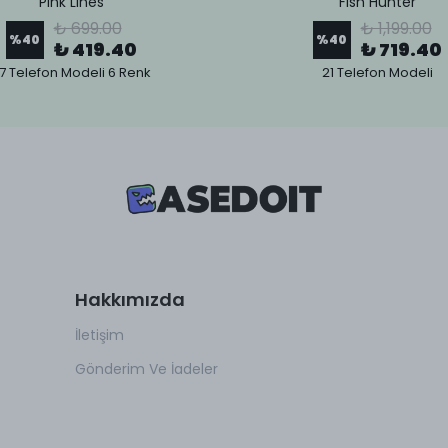
Pink Lines
Fish Hunter
₺ 699.00
₺ 1,199.00
%
40
%
40
₺ 419.40
₺ 719.40
7 Telefon Modeli 6 Renk
21 Telefon Modeli
Hakkımızda
İletişim
Gönderim Ve İadeler