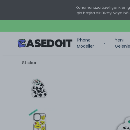
Konumunuza özel içerikleri 
için başka bir ülkeyi veya böl
iPhone
Yeni
Modeller
Gelenle
Sticker