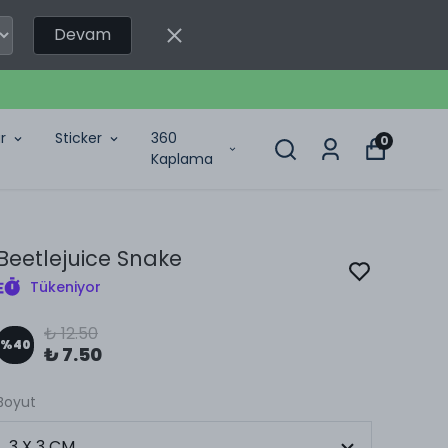
Devam
r
Sticker
360
0
Kaplama
Beetlejuice Snake
Tükeniyor
₺ 12.50
%
40
₺ 7.50
Boyut