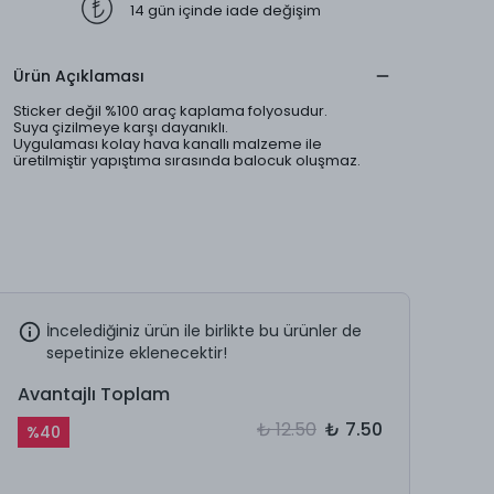
14 gün içinde iade değişim
Ürün Açıklaması
Sticker değil %100 araç kaplama folyosudur.
Suya çizilmeye karşı dayanıklı.
Uygulaması kolay hava kanallı malzeme ile
üretilmiştir yapıştıma sırasında balocuk oluşmaz.
İncelediğiniz ürün ile birlikte bu ürünler de
sepetinize eklenecektir!
Avantajlı Toplam
₺ 12.50
₺ 7.50
%
40