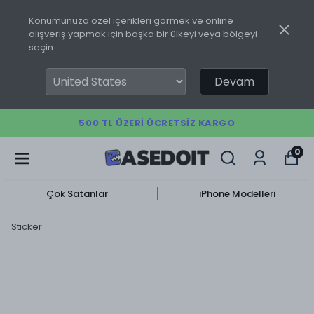
Konumunuza özel içerikleri görmek ve online
alışveriş yapmak için başka bir ülkeyi veya bölgeyi
seçin.
Devam
500 TL ÜZERI ÜCRETSIZ KARGO
0
Çok Satanlar
iPhone Modelleri
Sticker