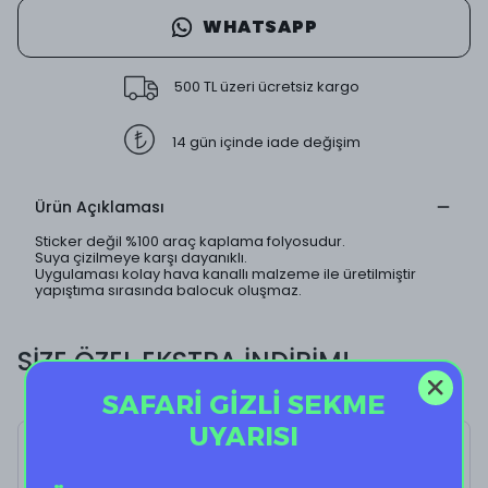
WHATSAPP
500 TL üzeri ücretsiz kargo
14 gün içinde iade değişim
Ürün Açıklaması
Sticker değil %100 araç kaplama folyosudur.
Suya çizilmeye karşı dayanıklı.
Uygulaması kolay hava kanallı malzeme ile üretilmiştir
yapıştıma sırasında balocuk oluşmaz.
SİZE ÖZEL EKSTRA İNDİRİM!
SAFARİ GİZLİ SEKME
UYARISI
Beetlejuice