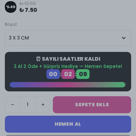
₺ 12.50
%
40
₺ 7.50
Boyut
⏰ SAYILI SAATLER KALDI
3 Al 2 Öde + Sürpriz Hediye — Hemen Sepete!
00
02
08
:
:
SEPETE EKLE
HEMEN AL