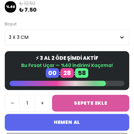
₺ 12.50
%
40
₺ 7.50
Boyut
⚡ 3 AL 2 ÖDE ŞİMDİ AKTİF
Bu Fırsat Uçar — %40 İndirimi Kaçırma!
00
28
58
:
:
SEPETE EKLE
HEMEN AL