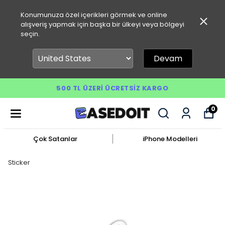
Konumunuza özel içerikleri görmek ve online
alışveriş yapmak için başka bir ülkeyi veya bölgeyi
seçin.
Devam
500 TL ÜZERI ÜCRETSIZ KARGO
0
Çok Satanlar
iPhone Modelleri
Sticker