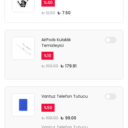
%
40
₺ 12.50
₺ 7.50
AirPods Kulaklık
Temizleyici
%
10
₺ 199.90
₺ 179.91
Vantuz Telefon Tutucu
%
50
₺ 198.00
₺ 99.00
Vantuz Telefon Tutucu