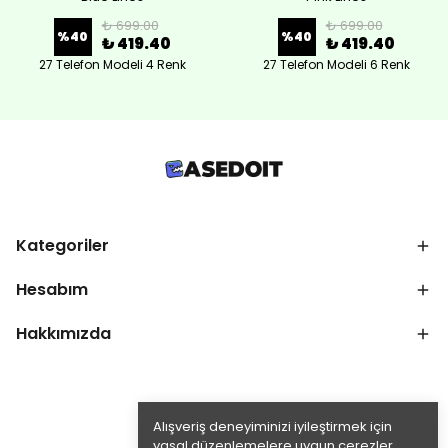
₺ 699.00
₺ 699.00
%
40
%
40
₺ 419.40
₺ 419.40
27 Telefon Modeli 4 Renk
27 Telefon Modeli 6 Renk
Kategoriler
Hesabım
Hakkımızda
Alışveriş deneyiminizi iyileştirmek için
yasal düzenlemelere uygun çerezler