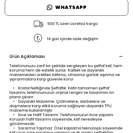
WHATSAPP
500 TL üzeri ücretsiz kargo
14 gün içinde iade değişim
Ürün Açıklaması
Telefonunuzu zarif bir şekilde sergileyen bu şeffaf kılıf, hem
koruma hem de estetik sunar. Kaliteli ve dayanıklı
malzemeden üretilen kılıfımız, cihazınızı günlük aşınma ve
yıpranmalara karşı güvenle korur.
• Kristal Netliğinde Şeffaflık: Kılıfın tamamen şeffaf
tasarımı, telefonunuzun orijinal rengini ve tasarımını ön
plana çıkarır.
• Dayanıklı Malzeme: Çizilmelere, darbelere ve
düşmelere karşı etkili koruma sağlayan dayanıklı TPU
malzeme kullanılmıştır.
• İnce ve Hafif Tasarım: Telefonunuzun ince yapısını
koruyan hafif tasarımı sayesinde, kılıf neredeyse
görünmezdir.
• Sararma Yapmaz: Özel kaplama teknolojisi sayesinde
kılıf uzun süre sararma yapmaz ve ilk günkü şeffaflığını