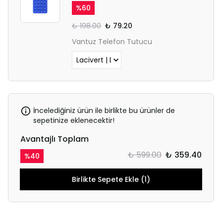
%
60
₺ 198.00
₺ 79.20
Vantuz Telefon Tutucu
İncelediğiniz ürün ile birlikte bu ürünler de
sepetinize eklenecektir!
Avantajlı Toplam
₺ 599.00
₺ 359.40
%
40
Birlikte Sepete Ekle (1)