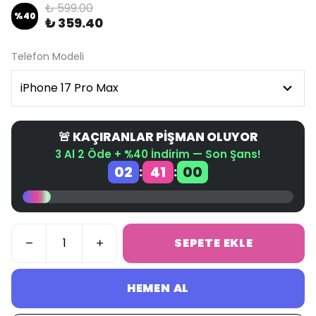
₺ 599.00
%
40
₺ 359.40
Telefon Modeli
🚨 KAÇIRANLAR PİŞMAN OLUYOR
3 Al 2 Öde + %40 İndirim — Son Şans!
02
41
00
:
:
SEPETE EKLE
HEMEN AL