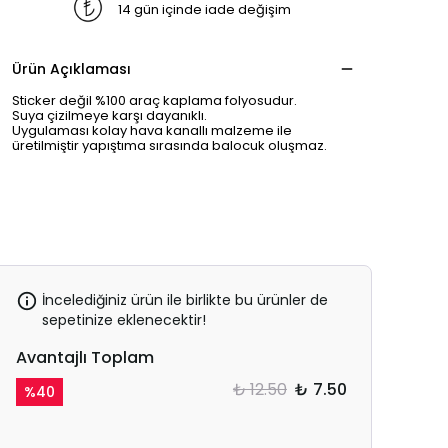
14 gün içinde iade değişim
Ürün Açıklaması
Sticker değil %100 araç kaplama folyosudur.
Suya çizilmeye karşı dayanıklı.
Uygulaması kolay hava kanallı malzeme ile
üretilmiştir yapıştıma sırasında balocuk oluşmaz.
İncelediğiniz ürün ile birlikte bu ürünler de
sepetinize eklenecektir!
Avantajlı Toplam
₺ 12.50
₺ 7.50
%
40