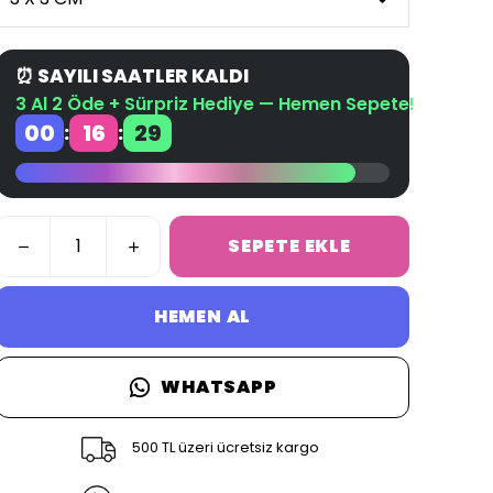
⏰ SAYILI SAATLER KALDI
3 Al 2 Öde + Sürpriz Hediye — Hemen Sepete!
00
16
29
:
:
SEPETE EKLE
HEMEN AL
WHATSAPP
500 TL üzeri ücretsiz kargo