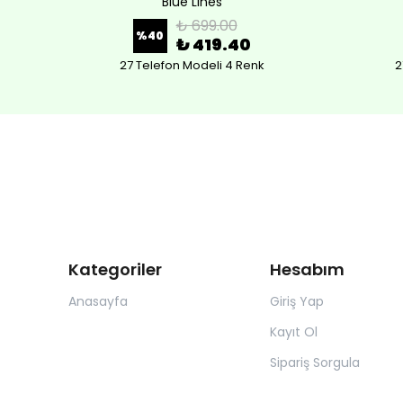
Blue Lines
₺ 699.00
%
40
₺ 419.40
27 Telefon Modeli 4 Renk
2
Kategoriler
Hesabım
Anasayfa
Giriş Yap
Kayıt Ol
Sipariş Sorgula