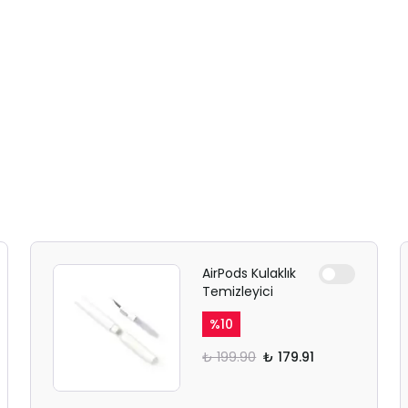
AirPods Kulaklık
Temizleyici
%
10
₺ 199.90
₺ 179.91