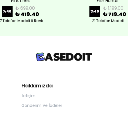
Pink Lines
Fish Hunter
₺ 699.00
₺ 1,199.00
%
40
%
40
₺ 419.40
₺ 719.40
7 Telefon Modeli 6 Renk
21 Telefon Modeli
Hakkımızda
İletişim
Gönderim Ve İadeler