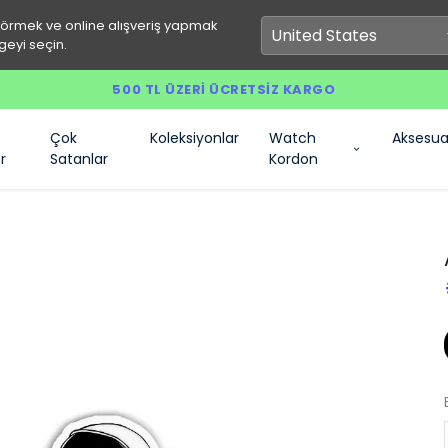
görmek ve online alışveriş yapmak
geyi seçin.
500 TL ÜZERI ÜCRETSIZ KARGO
Çok
Koleksiyonlar
Watch
Aksesua
r
Satanlar
Kordon