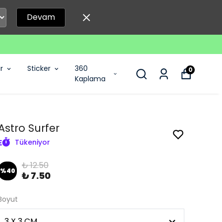
Devam
r
Sticker
360
0
Kaplama
Astro Surfer
Tükeniyor
₺ 12.50
%
40
₺ 7.50
Boyut