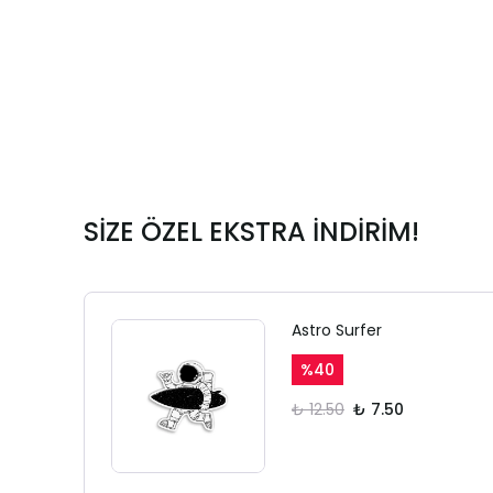
SİZE ÖZEL EKSTRA İNDİRİM!
Astro Surfer
%
40
₺ 12.50
₺ 7.50