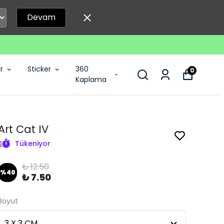
Devam
r
Sticker
360
0
Kaplama
Art Cat IV
Tükeniyor
₺ 12.50
%
40
₺ 7.50
Boyut