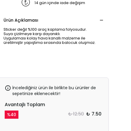
14 gün içinde iade değişim
Ürün Açıklaması
Sticker değil %100 araç kaplama folyosudur.
Suya çizilmeye karşı dayanıklı.
Uygulaması kolay hava kanallı malzeme ile
üretilmiştir yapıştıma sırasında balocuk oluşmaz.
İncelediğiniz ürün ile birlikte bu ürünler de
sepetinize eklenecektir!
Avantajlı Toplam
₺ 12.50
₺ 7.50
%
40