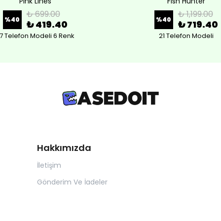
Pink Lines
Fish Hunter
₺ 699.00
₺ 1,199.00
%
40
%
40
₺ 419.40
₺ 719.40
7 Telefon Modeli 6 Renk
21 Telefon Modeli
Hakkımızda
İletişim
Gönderim Ve İadeler