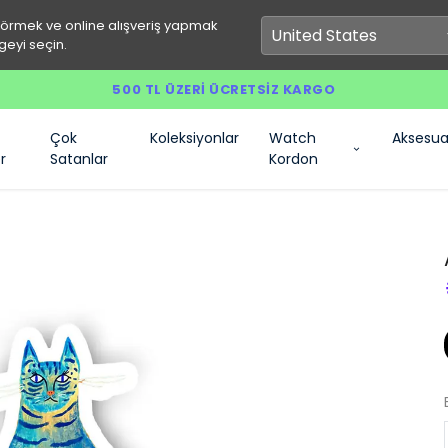
görmek ve online alışveriş yapmak
geyi seçin.
500 TL ÜZERI ÜCRETSIZ KARGO
Çok
Koleksiyonlar
Watch
Aksesua
r
Satanlar
Kordon