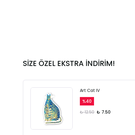
SİZE ÖZEL EKSTRA İNDİRİM!
Art Cat IV
%
40
₺ 12.50
₺ 7.50