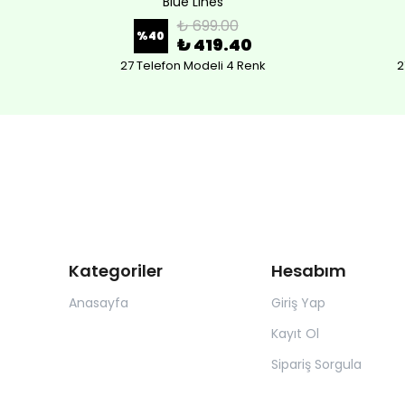
Blue Lines
₺ 699.00
%
40
₺ 419.40
27 Telefon Modeli 4 Renk
2
Kategoriler
Hesabım
Anasayfa
Giriş Yap
Kayıt Ol
Sipariş Sorgula