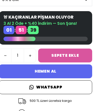
🚨 KAÇIRANLAR PİŞMAN OLUYOR
3 Al 2 Öde + %40 İndirim — Son Şans!
01
51
39
:
:
SEPETE EKLE
HEMEN AL
WHATSAPP
500 TL üzeri ücretsiz kargo