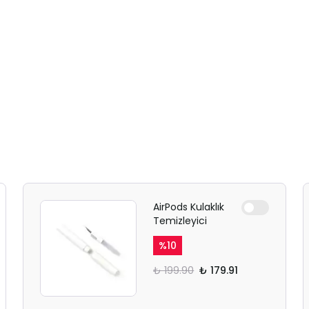
AirPods Kulaklık
Temizleyici
%
10
₺ 199.90
₺ 179.91