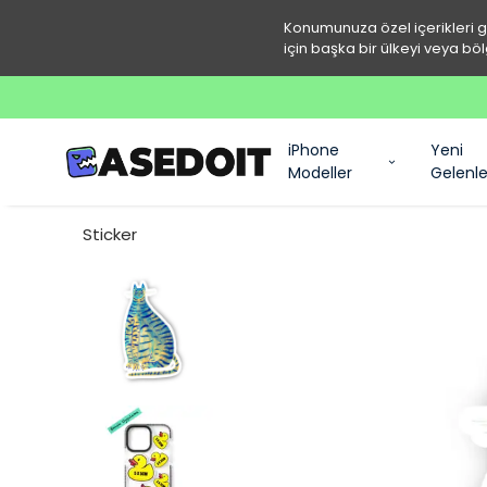
Konumunuza özel içerikleri 
için başka bir ülkeyi veya böl
iPhone
Yeni
Modeller
Gelenle
Sticker