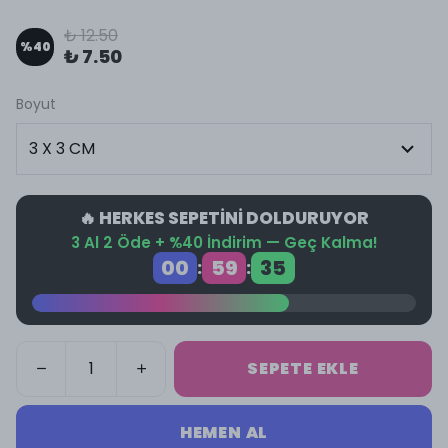
₺ 12.50
%
40
₺ 7.50
Boyut
🔥 HERKES SEPETİNİ DOLDURUYOR
3 Al 2 Öde + %40 İndirim — Geç Kalma!
00
59
34
:
:
SEPETE EKLE
HEMEN AL