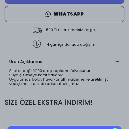
WHATSAPP
500 TL üzeri ücretsiz kargo
14 gün içinde iade değişim
Ürün Açıklaması
Sticker değil %100 araç kaplama folyosudur.
Suya çizilmeye karşı dayanıklı.
Uygulaması kolay hava kanallı malzeme ile üretilmiştir
yapıştıma sırasında balocuk oluşmaz.
SİZE ÖZEL EKSTRA İNDİRİM!
Anti Depresan