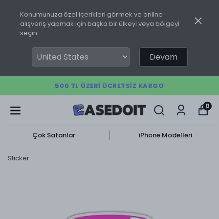
Konumunuza özel içerikleri görmek ve online
alışveriş yapmak için başka bir ülkeyi veya bölgeyi
seçin.
Devam
500 TL ÜZERI ÜCRETSIZ KARGO
0
Çok Satanlar
iPhone Modelleri
Sticker