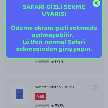
SAFARİ GİZLİ SEKME
%
40
UYARISI
₺ 12.50
₺ 7.50
Ödeme ekranı gizli sekmede
açılmayabilir.
AirPods Kulaklık
Lütfen normal Safari
Temizleyici
sekmesinden giriş yapın.
%
10
₺ 199.90
₺ 179.91
Vantuz Telefon Tutucu
%
50
₺ 198.00
₺ 99.00