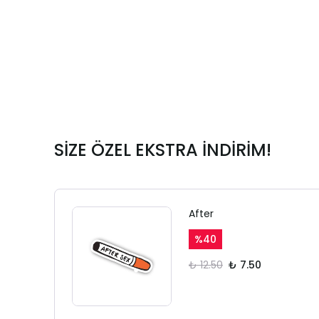
SİZE ÖZEL EKSTRA İNDİRİM!
After
%
40
₺ 12.50
₺ 7.50