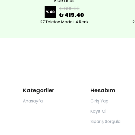
Blue Lines
₺ 699.00
%
40
₺ 419.40
27 Telefon Modeli 4 Renk
2
Kategoriler
Hesabım
Anasayfa
Giriş Yap
Kayıt Ol
Sipariş Sorgula