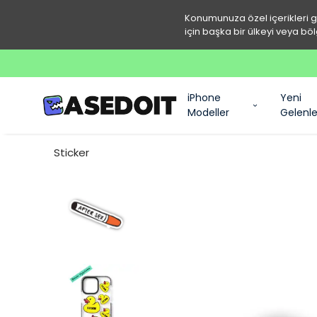
Konumunuza özel içerikleri 
için başka bir ülkeyi veya böl
iPhone
Yeni
Modeller
Gelenle
Sticker