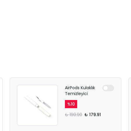
AirPods Kulaklık
Temizleyici
%
10
₺ 199.90
₺ 179.91