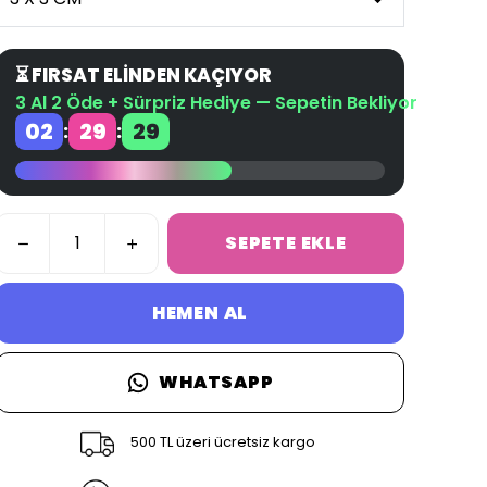
⏳ FIRSAT ELİNDEN KAÇIYOR
3 Al 2 Öde + Sürpriz Hediye — Sepetin Bekliyor
02
29
29
:
:
SEPETE EKLE
HEMEN AL
WHATSAPP
500 TL üzeri ücretsiz kargo