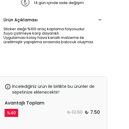
14 gün içinde iade değişim
Ürün Açıklaması
Sticker değil %100 araç kaplama folyosudur.
Suya çizilmeye karşı dayanıklı.
Uygulaması kolay hava kanallı malzeme ile
üretilmiştir yapıştıma sırasında balocuk oluşmaz.
İncelediğiniz ürün ile birlikte bu ürünler de
sepetinize eklenecektir!
Avantajlı Toplam
₺ 12.50
₺ 7.50
%
40