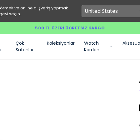
görmek ve online alışveriş yapmak
geyi seçin.
500 TL ÜZERI ÜCRETSIZ KARGO
Çok
Koleksiyonlar
Watch
Aksesua
r
Satanlar
Kordon