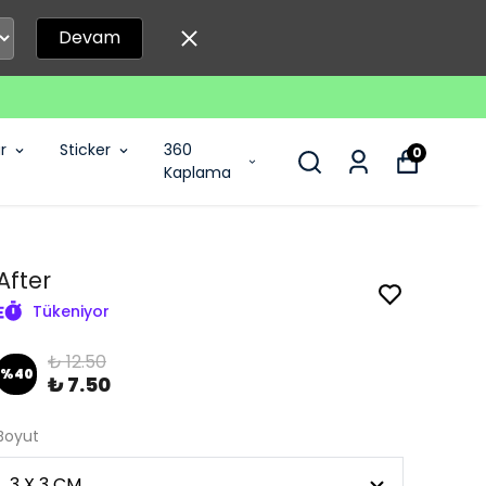
Devam
r
Sticker
360
0
Kaplama
After
Tükeniyor
₺ 12.50
%
40
₺ 7.50
Boyut