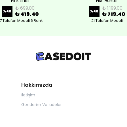
Pink Lines
Fish Hunter
₺ 699.00
₺ 1,199.00
%
40
%
40
₺ 419.40
₺ 719.40
7 Telefon Modeli 6 Renk
21 Telefon Modeli
Hakkımızda
İletişim
Gönderim Ve İadeler