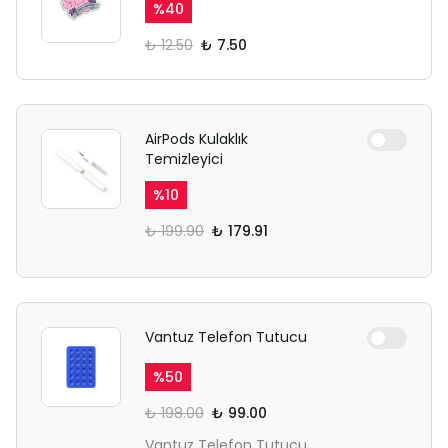
%
40
₺ 12.50
₺ 7.50
AirPods Kulaklık
Temizleyici
%
10
₺ 199.90
₺ 179.91
Vantuz Telefon Tutucu
%
50
₺ 198.00
₺ 99.00
Vantuz Telefon Tutucu