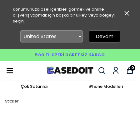
Konumunuza özel içerikleri görmek ve online
alışveriş yapmak için başka bir ülkeyi veya bölgeyi
seçin.
Devam
500 TL ÜZERI ÜCRETSIZ KARGO
0
Çok Satanlar
iPhone Modelleri
Sticker