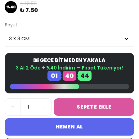
₺ 12.50
%
40
₺ 7.50
Boyut
🌆 GECE BİTMEDEN YAKALA
3 Al 2 Öde + %40 İndirim — Fırsat Tükeniyor!
01
40
44
:
:
SEPETE EKLE
HEMEN AL