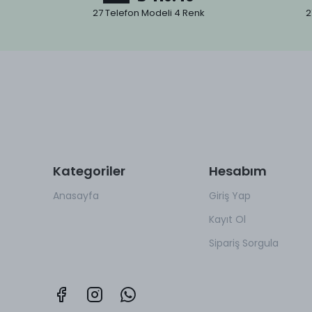
27 Telefon Modeli 4 Renk
2
Kategoriler
Hesabım
Anasayfa
Giriş Yap
Kayıt Ol
Sipariş Sorgula