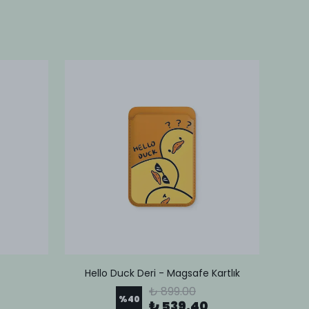
Hello Duck Deri - Magsafe Kartlık
Lov
₺ 899.00
%
40
₺ 539.40