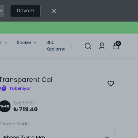
Devam
r
Sticker
360
0
Kaplama
Transparent Coil
Tükeniyor
₺ 1,199.00
%
40
₺ 719.40
Telefon Modeli