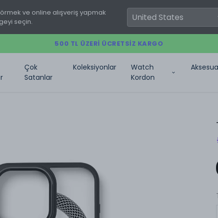
görmek ve online alışveriş yapmak
geyi seçin.
500 TL ÜZERI ÜCRETSIZ KARGO
Çok
Koleksiyonlar
Watch
Aksesua
r
Satanlar
Kordon