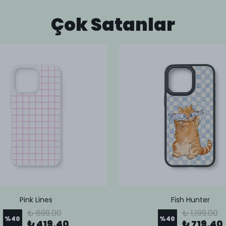
Çok Satanlar
Pink Lines
Fish Hunter
₺ 699.00
₺ 1,199.00
%
40
%
40
₺ 419.40
₺ 719.40