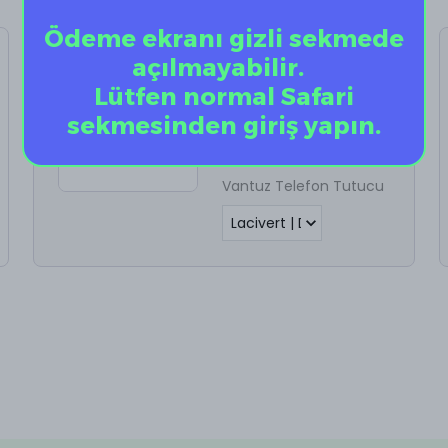
Ödeme ekranı gizli sekmede
Vantuz Telefon
açılmayabilir.
Tutucu
Lütfen normal Safari
%
60
sekmesinden giriş yapın.
₺ 198.00
₺ 79.20
Vantuz Telefon Tutucu