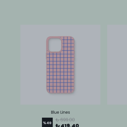
Blue Lines
₺ 699.00
%
40
₺ 419.40