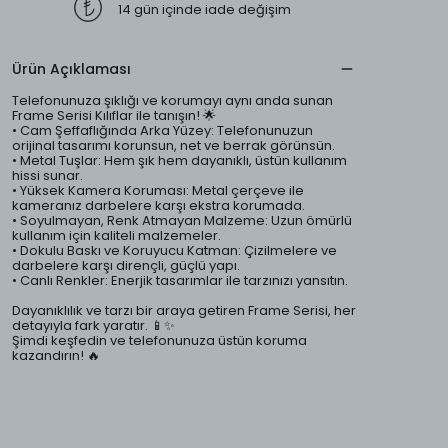
14 gün içinde iade değişim
Ürün Açıklaması
Telefonunuza şıklığı ve korumayı aynı anda sunan
Frame Serisi Kılıflar ile tanışın! 🌟
• Cam Şeffaflığında Arka Yüzey: Telefonunuzun
orijinal tasarımı korunsun, net ve berrak görünsün.
• Metal Tuşlar: Hem şık hem dayanıklı, üstün kullanım
hissi sunar.
• Yüksek Kamera Koruması: Metal çerçeve ile
kameranız darbelere karşı ekstra korumada.
• Soyulmayan, Renk Atmayan Malzeme: Uzun ömürlü
kullanım için kaliteli malzemeler.
• Dokulu Baskı ve Koruyucu Katman: Çizilmelere ve
darbelere karşı dirençli, güçlü yapı.
• Canlı Renkler: Enerjik tasarımlar ile tarzınızı yansıtın.
Dayanıklılık ve tarzı bir araya getiren Frame Serisi, her
detayıyla fark yaratır. 📱✨
Şimdi keşfedin ve telefonunuza üstün koruma
kazandırın! 🔥