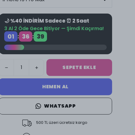
🌙 %40 İNDİRİM Sadece ⏰ 2 Saat
3 Al 2 Öde Gece Bitiyor — Şimdi Kaçırma!
01
36
38
:
:
SEPETE EKLE
HEMEN AL
WHATSAPP
500 TL üzeri ücretsiz kargo