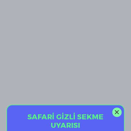
SAFARİ GİZLİ SEKME
UYARISI