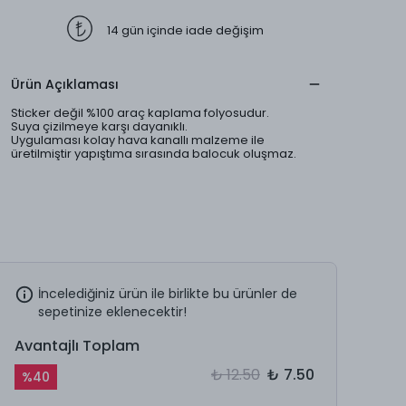
14 gün içinde iade değişim
Ürün Açıklaması
Sticker değil %100 araç kaplama folyosudur.
Suya çizilmeye karşı dayanıklı.
Uygulaması kolay hava kanallı malzeme ile
üretilmiştir yapıştıma sırasında balocuk oluşmaz.
İncelediğiniz ürün ile birlikte bu ürünler de
sepetinize eklenecektir!
Avantajlı Toplam
₺ 12.50
₺ 7.50
%
40