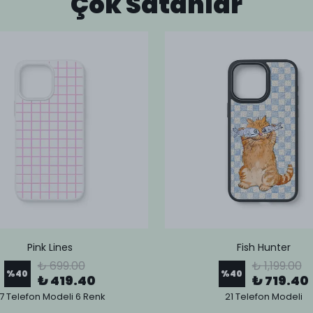
Çok Satanlar
Pink Lines
Fish Hunter
₺ 699.00
₺ 1,199.00
%
40
%
40
₺ 419.40
₺ 719.40
7 Telefon Modeli 6 Renk
21 Telefon Modeli