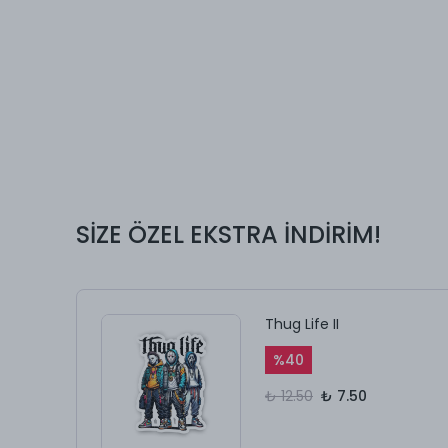
SİZE ÖZEL EKSTRA İNDİRİM!
Thug Life II
%
40
₺ 12.50
₺ 7.50