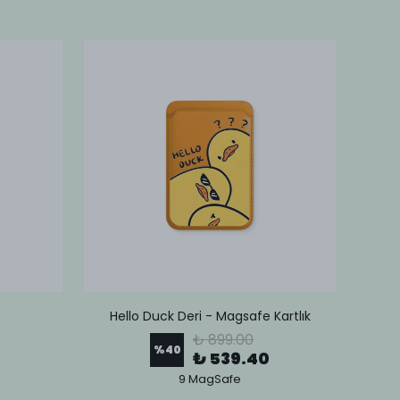
Hello Duck Deri - Magsafe Kartlık
Lov
₺ 899.00
%
40
₺ 539.40
9 MagSafe