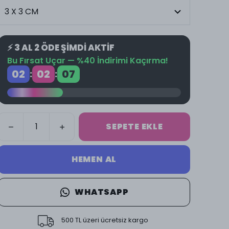
⚡ 3 AL 2 ÖDE ŞİMDİ AKTİF
Bu Fırsat Uçar — %40 İndirimi Kaçırma!
02
02
07
:
:
SEPETE EKLE
HEMEN AL
WHATSAPP
500 TL üzeri ücretsiz kargo