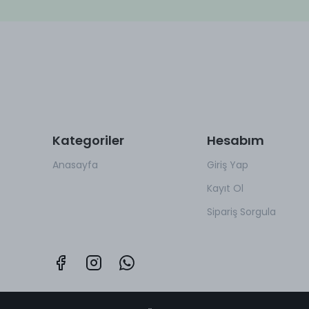
Kategoriler
Hesabım
Anasayfa
Giriş Yap
Kayıt Ol
Sipariş Sorgula