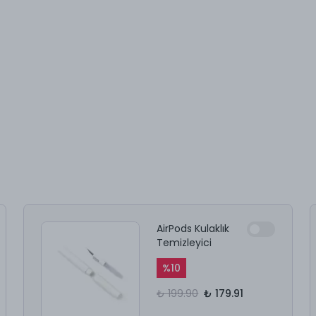
AirPods Kulaklık
Temizleyici
%
10
₺ 199.90
₺ 179.91