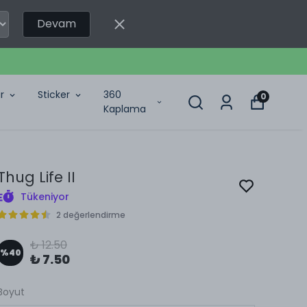
Devam
r
Sticker
360
0
Kaplama
Thug Life II
Tükeniyor
2 değerlendirme
₺ 12.50
%
40
₺ 7.50
Boyut