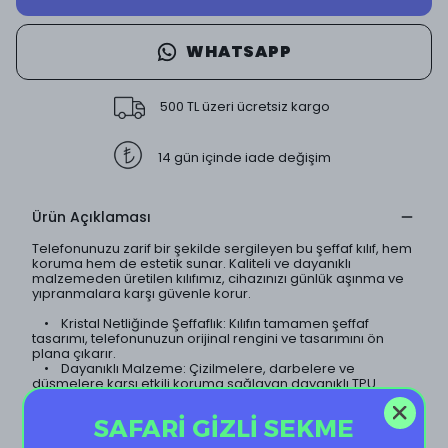
WHATSAPP
500 TL üzeri ücretsiz kargo
14 gün içinde iade değişim
Ürün Açıklaması
Telefonunuzu zarif bir şekilde sergileyen bu şeffaf kılıf, hem
koruma hem de estetik sunar. Kaliteli ve dayanıklı
malzemeden üretilen kılıfımız, cihazınızı günlük aşınma ve
yıpranmalara karşı güvenle korur.
• Kristal Netliğinde Şeffaflık: Kılıfın tamamen şeffaf
tasarımı, telefonunuzun orijinal rengini ve tasarımını ön
plana çıkarır.
• Dayanıklı Malzeme: Çizilmelere, darbelere ve
düşmelere karşı etkili koruma sağlayan dayanıklı TPU
malzeme kullanılmıştır.
• İnce ve Hafif Tasarım: Telefonunuzun ince yapısını
SAFARİ GİZLİ SEKME
koruyan hafif tasarımı sayesinde, kılıf neredeyse
görünmezdir.