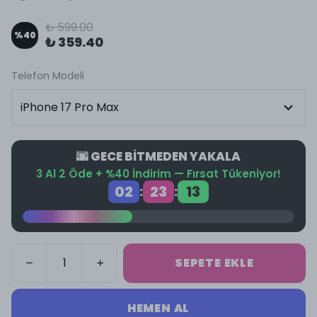
₺ 599.00
%
40
₺ 359.40
Telefon Modeli
🌆 GECE BİTMEDEN YAKALA
3 Al 2 Öde + %40 İndirim — Fırsat Tükeniyor!
02
23
13
:
:
SEPETE EKLE
HEMEN AL