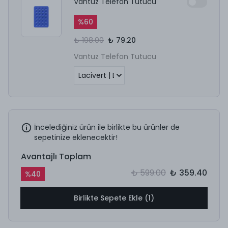
Vantuz Telefon Tutucu
%
60
₺ 198.00
₺ 79.20
Vantuz Telefon Tutucu
İncelediğiniz ürün ile birlikte bu ürünler de
sepetinize eklenecektir!
Avantajlı Toplam
₺ 599.00
₺ 359.40
%
40
Birlikte Sepete Ekle (1)